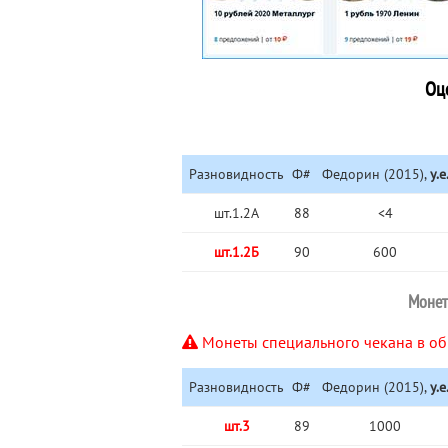
Оц
Разновидность
Ф#
Федорин (2015),
у.е
шт.1.2А
88
<4
шт.1.2Б
90
600
Монет
Монеты специального чекана в об
Разновидность
Ф#
Федорин (2015),
у.е
шт.3
89
1000