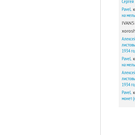
Сергей
PaveL
к
на мел
IVAN5
xorosh
Алексе
листов
1934 г
PaveL
к
на мел
Алексе
листов
1934 г
PaveL
к
монет (