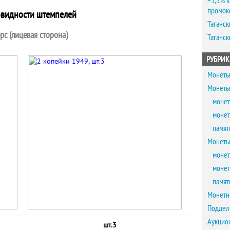
+5,5% к
промок
овидности штемпелей
Таганск
рс (лицевая сторона)
Таганск
РУБРИК
Монеты
Монеты
монет
монет
памят
Монеты
монет
монет
памят
Монетн
Поддел
Аукцио
шт.3