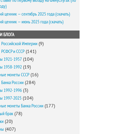
 ставке по первому вкладу на Финуслугах (по
оду)
ий ценник — сентябрь 2025 года (скачать)
ий ценник — июнь 2025 года (скачать)
И БЛОГА
 Российской Империи
(9)
 РСФСР и СССР
(141)
ы 1921-1957
(104)
ы 1958-1992
(19)
ные монеты СССР
(16)
 Банка России
(284)
ы 1992-1996
(3)
ы 1997-2025
(104)
ные монеты Банка России
(177)
ый брак
(78)
ки
(20)
ны
(407)