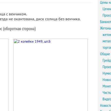
Цены н
Ценни
нца с венчиком.
Прох
везда не окантована, диск солнца без венчика.
Банкно
Жетоны
с (оборотная сторона)
жетон
метал
торго
Общие 
Грейд
Произ
Нумиз
Новос
Монет
Чистк
Виде
Новост