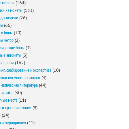
а монеты
(164)
ки на монеты
(133)
оды недели
(26)
ты
(66)
 и боны
(10)
ы метро
(2)
лические боны
(3)
вые автоматы
(3)
вопросы
(162)
инг, слабирование и экспертиза
(10)
водство монет и банкнот
(4)
матическая литература
(44)
ти сайта
(30)
ные места
(11)
а и хранение монет
(9)
о
(14)
и и мероприятия
(41)