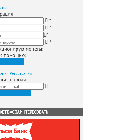
зация
трация
*
*
*
*
кционирую монеты
:
 с помощью:
истрироваться
зация
Регистрация
ация пароля
ить новый пароль
ЖЕТ ВАС ЗАИНТЕРЕСОВАТЬ