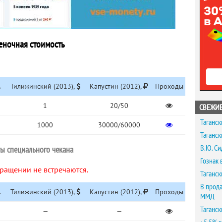
еночная стоимость
.
Тилижинский (2013),
Капустин (2012),
Проходы
1
20/50
СВЕЖИЕ
Таганск
1000
30000/60000
Таганск
В.Ю. Си
ы специального чекана
Гознак 
ращении не встречаются.
Таганск
В прода
.
Тилижинский (2013),
Капустин (2012),
Проходы
ММД
Таганск
—
—