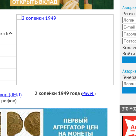
Автори
Регис
ки БР-
Колле
Войти
Зарег
Автори
Генер
Получ
2 копейки 1949 года
(
PaveL
)
вор (ЛМД)
.
 рифов).
ЭТО МО