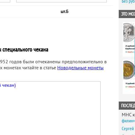
Без ру
шт.Б
ЭТО МО
 специального чекана
952 годов были отчеканены предположительно в
х монетах читайте в статье
Новодельные монеты
ПОСЛЕ
MHC
к
филин» 
Сергей