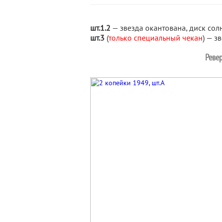
шт.1.2
— звезда окантована, диск сол
шт.3
(
только специальный чекан
) — з
Ревер