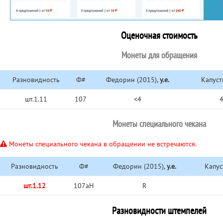
Оценочная стоимость
Монеты для обращения
Разновидность
Ф#
Федорин (2015),
у.е.
Капуст
шт.1.11
107
<4
4
Монеты специального чекана
Монеты специального чекана в обращении не встречаются.
Разновидность
Ф#
Федорин (2015),
у.е.
Капус
шт.1.12
107аН
R
Разновидности штемпелей