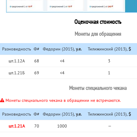
Оценочная стоимость
Монеты для обращения
Разновидность
Ф#
Федорин (2015),
у.е.
Тилижинский (2013),
шт.1.12А
68
<4
3
шт.1.21Б
69
<4
1
Монеты специального чекана
Монеты специального чекана в обращении не встречаются.
Разновидность
Ф#
Федорин (2015),
у.е.
Тилижинский (2013),
шт.1.21А
70
1000
—