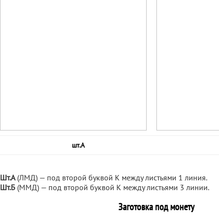
шт.А
Шт.А
(ЛМД) — под второй буквой К между листьями 1 линия.
Шт.Б
(ММД) — под второй буквой К между листьями 3 линии.
Заготовка под монету