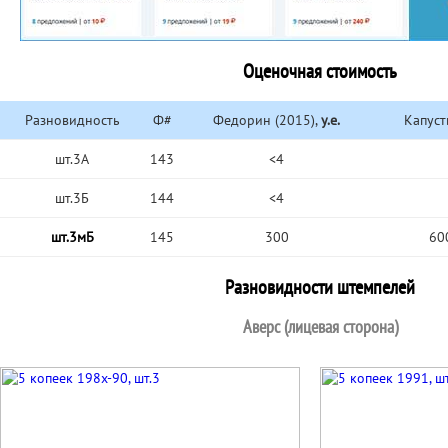
Оценочная стоимость
Разновидность
Ф#
Федорин (2015),
у.е.
Капуст
шт.3А
143
<4
шт.3Б
144
<4
шт.3мБ
145
300
60
Разновидности штемпелей
Аверс (лицевая сторона)