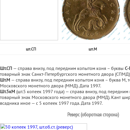
шт.СП
шт.М
Шт.СП
— справа внизу, под передним копытом коня – буквы
С-
товарный знак Санкт-Петербургского монетного двора (СПМД).
Шт.М
— справа внизу, под передним копытом коня – буква М, 
Московского монетного двора (ММД). Дата 1997.
Шт.5кМ
(шт.5 копеек 1997 года) — справа внизу, под передним
товарный знак Московского монетного двора (ММД). Кант ши
всадника иное — с 5 копеек 1997 года. Дата 1997.
Реверс (оборотная сторона)