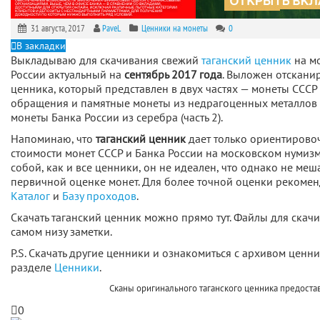
31 августа, 2017
PaveL
Ценники на монеты
0
В закладки
Выкладываю для скачивания свежий
таганский ценник
на мо
России актуальный на
сентябрь
2017 года
. Выложен отскани
ценника, который представлен в двух частях — монеты СССР
обращения и памятные монеты из недрагоценных металлов (
монеты Банка России из серебра (часть 2).
Напоминаю, что
таганский ценник
дает только ориентиров
стоимости монет СССР и Банка России на московском нумиз
собой, как и все ценники, он не идеален, что однако не меш
первичной оценке монет. Для более точной оценки рекомен
Каталог
и
Базу проходов
.
Скачать таганский ценник можно прямо тут. Файлы для ска
самом низу заметки.
P.S. Скачать другие ценники и ознакомиться с архивом ценн
разделе
Ценники
.
Сканы оригинального таганского ценника предост
0