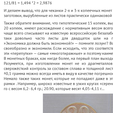
121/81 = 1,494 *2 = 2,9876
И делаем вывод, что для чеканки 2-х и 3-х копеечных монет
заготовки, вырубленные из листов практически одинаковой
Также обратите внимание, что гипотетические 15 копеек, в
20 копеек, имеют расхождение с нормативным весом всего
чаще всего списывают на известную всероссийскую безалабе
таки довольно часто листы для двадцаток шли на п
»Экономика должна быть экономной!» — помните лозунг? Вот
своеобразно и экономили. Если исходить, что это соответств
эти «перепутки» — самые «многотиражные» и поэтому наиме
В монетных браках, как нигде более, на первый план выход
Разумеется, при изготовлении монет не из драгметаллов
сверхжёсткий контроль за составом сплава и толщиной лист
±0,1 грамма можно всегда иметь в виду в качестве погрешн
Немало также таких монет, которые не попадают даже в 
рамки . Например, широко известные в узких кругах «серен
го с весом 6,2- 6,4 гр.; 20.90, которые весят 4,05-4,11 г…