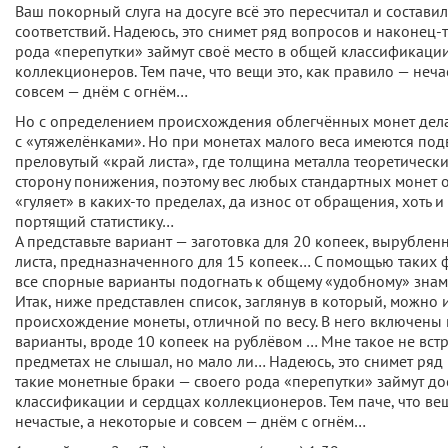
Ваш покорный слуга на досуге всё это пересчитал и состави
соответствий. Надеюсь, это снимет ряд вопросов и наконец-
рода «перепутки» займут своё место в общей классификаци
коллекционеров. Тем паче, что вещи это, как правило — неча
совсем — днём с огнём…
Но с определением происхождения облегчённых монет дела
с «утяжелёнками». Но при монетах малого веса имеются под
преловутый «край листа», где толщина металла теоретически
сторону понижения, поэтому вес любых стандартных монет 
«гуляет» в каких-то пределах, да износ от обращения, хоть 
портящий статистику…
А представьте вариант — заготовка для 20 копеек, вырублен
листа, предназначенного для 15 копеек… С помощью таких 
все спорные варианты подогнать к общему «удобному» знам
Итак, ниже представлен список, заглянув в который, можно
происхождение монеты, отличной по весу. В него включены 
варианты, вроде 10 копеек на рублёвом … Мне такое не встр
предметах не слышал, но мало ли… Надеюсь, это снимет ряд
такие монетные браки — своего рода «перепутки» займут до
классификации и сердцах коллекционеров. Тем паче, что вещ
нечастые, а некоторые и совсем — днём с огнём…