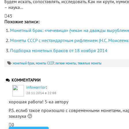
Будем искать, сопоставлять, исследовать. Как ни крути, нуми
– наука…
45
Похожие записи:
Монетный брак: «чечевица» (чекан на дважды вырубленн
Монеты СССР с нестандартным рифлением (Н.С. Моисеенк
Подборка монетных браков от 18 ноября 2014
монетный брак
,
монеты СССР
,
легкие монеты
,
тяжелые монеты
КОММЕНТАРИИ
:
infowarrior
20.11.2014 в 22:08
хорошая работа! 5-ка автору
P.S. еслиб такое произошло с современными монетами, на
заказуха 🙂
0