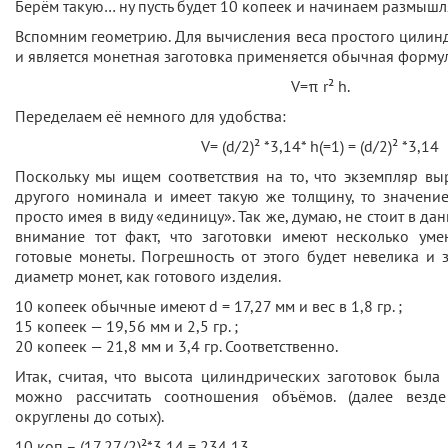
Берём такую… ну пусть будет 10 копеек и начинаем размышл
Вспомним геометрию. Для вычисления веса простого цилин
и является монетная заготовка применяется обычная форму
V=π r² h.
Переделаем её немного для удобства:
V= (d/2)² *3,14* h(=1) = (d/2)² *3,14
Поскольку мы ищем соответствия на то, что экземпляр вы
другого номинала и имеет такую же толщину, то значени
просто имея в виду «единицу». Так же, думаю, не стоит в да
внимание тот факт, что заготовки имеют несколько ум
готовые монеты. Погрешность от этого будет невелика и 
диаметр монет, как готового изделия.
10 копеек обычные имеют d = 17,27 мм и вес в 1,8 гр. ;
15 копеек — 19,56 мм и 2,5 гр. ;
20 копеек — 21,8 мм и 3,4 гр. Соответственно.
Итак, считая, что высота цилиндрических заготовок была
можно рассчитать соотношения объёмов. (далее везд
округлены до сотых).
10 коп – (17,27/2)²*3,14 = 234,13