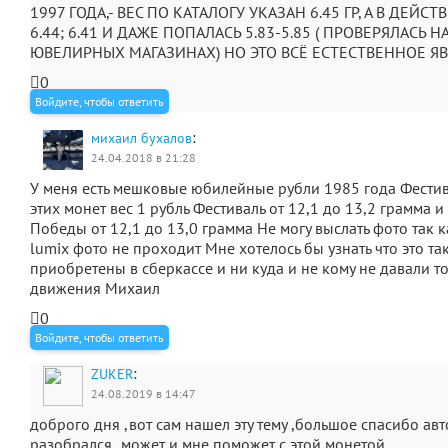
1997 ГОДА,- ВЕС ПО КАТАЛОГУ УКАЗАН 6.45 ГР, А В ДЕЙСТ
6.44; 6.41 И ДАЖЕ ПОПАЛАСЬ 5.83-5.85 ( ПРОВЕРЯЛАСЬ Н
ЮВЕЛИРНЫХ МАГАЗИНАХ) НО ЭТО ВСЁ ЕСТЕСТВЕННОЕ Я
0
Войдите, чтобы ответить
:
михаил бухалов
24.04.2018 в 21:28
У меня есть мешковые юбилейные рубли 1985 года Фестива
этих монет вес 1 рубль Фестиваль от 12,1 до 13,2 грамма и 
Победы от 12,1 до 13,0 грамма Не могу выслать фото так 
lumix фото не проходит Мне хотелось бы узнать что это т
приобретены в сберкассе и ни куда и не кому не давали то
движения Михаил
0
Войдите, чтобы ответить
:
ZUKER
24.08.2019 в 14:47
доброго дня ,вот сам нашел эту тему ,большое спасибо авт
разобрался ,может и мне поможет с этой монетой