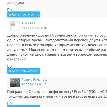
доходили.
0
Войдите, чтобы ответить
:
Arty2411
30.11.2014 в 16:28
Доброго времени друзья! А у меня лежит три кучки 20 руб
одна которые превышают допустимый перевес, другая к
недовес и есть экземпляры, которые имеют критические р
допустимых. Может по этим годам тоже есть подобные расч
давно покоя не дают, а заниматься этим вопросом физичес
сожалению(.
0
Войдите, чтобы ответить
:
Равиль Романов
10.07.2015 в 06:13
Про раннии Советы есть инфо по весу? Есть 5к 1930г с +0,
толщине, спрашивал у многих и все не в курсе(( есть еще 1р
0