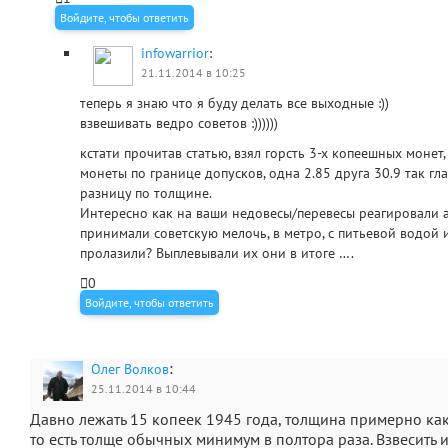
Войдите, чтобы ответить
infowarrior
:
21.11.2014 в 10:25
теперь я знаю что я буду делать все выходные :))
взвешивать ведро советов :))))))
кстати прочитав статью, взял горсть 3-х копеешных монет
монеты по границе допусков, одна 2.85 друга 30.9 так гл
разницу по толщине.
Интересно как на ваши недовесы/перевесы реагировали 
принимали советскую мелочь, в метро, с питьевой водой и 
пролазили? Выплевывали их они в итоге ….
0
Войдите, чтобы ответить
:
Олег Волков
25.11.2014 в 10:44
Давно лежать 15 копеек 1945 года, толщина примерно как
то есть толще обычных минимум в полтора раза. Взвесить 