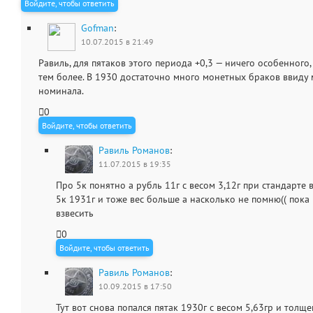
Войдите, чтобы ответить
Gofman
:
10.07.2015 в 21:49
Равиль, для пятаков этого периода +0,3 — ничего особенного
тем более. В 1930 достаточно много монетных браков ввиду
номинала.
0
Войдите, чтобы ответить
Равиль Романов
:
11.07.2015 в 19:35
Про 5к понятно а рубль 11г с весом 3,12г при стандарте 
5к 1931г и тоже вес больше а насколько не помню(( пока
взвесить
0
Войдите, чтобы ответить
Равиль Романов
:
10.09.2015 в 17:50
Тут вот снова попался пятак 1930г с весом 5,63гр и тол