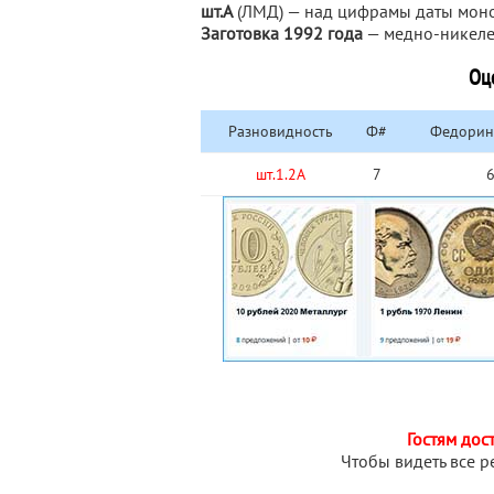
шт.А
(ЛМД) — над цифрамы даты мон
Заготовка 1992 года
— медно-никеле
Оц
Разновидность
Ф#
Федорин 
шт.1.2А
7
Гостям дос
Чтобы видеть все р