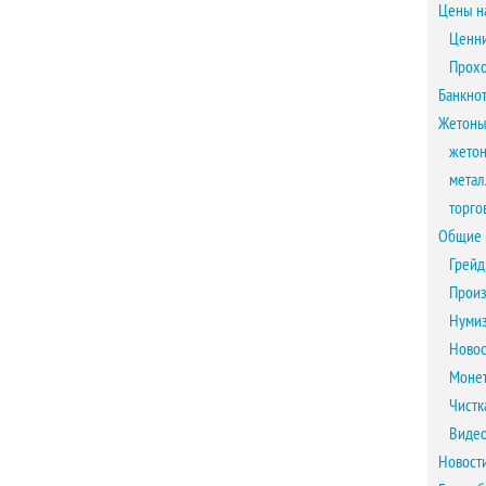
Цены н
Ценни
Прох
Банкно
Жетоны
жетон
метал
торго
Общие 
Грейд
Произ
Нумиз
Новос
Монет
Чистк
Виде
Новост