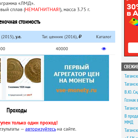
ограмма «ЛМД».
вый сплав (
НЕМАГНИТНАЯ!
), масса 3.75 г.
еночная стоимость
(2015),
у.е.
Таг. ценник (2016),
Каталог
600
40000
СВЕЖИЕ
Таганск
Таганск
В.Ю. Си
Гознак 
Таганск
Проходы
В прода
ММД
тупен только один проход!
езультаты —
авторизуйтесь
на сайте.
Таганск