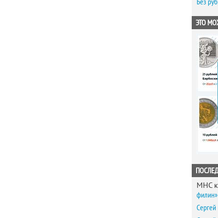
Без ру
ЭТО МО
ПОСЛЕ
MHC
к
филин» 
Сергей