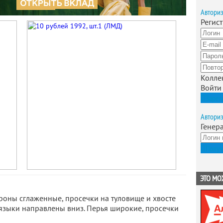
Автори
Регис
Колле
Войти
Зарег
Автори
Генер
Получ
ЭТО МО
роны сглаженные, просечки на туловище и хвосте
, языки направлены вниз. Перья широкие, просечки