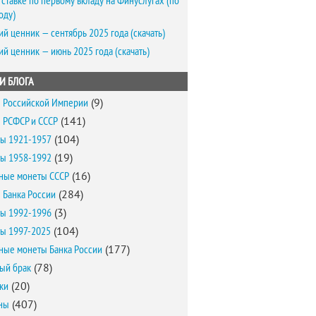
 ставке по первому вкладу на Финуслугах (по
оду)
ий ценник — сентябрь 2025 года (скачать)
ий ценник — июнь 2025 года (скачать)
И БЛОГА
 Российской Империи
(9)
 РСФСР и СССР
(141)
ы 1921-1957
(104)
ы 1958-1992
(19)
ные монеты СССР
(16)
 Банка России
(284)
ы 1992-1996
(3)
ы 1997-2025
(104)
ные монеты Банка России
(177)
ый брак
(78)
ки
(20)
ны
(407)