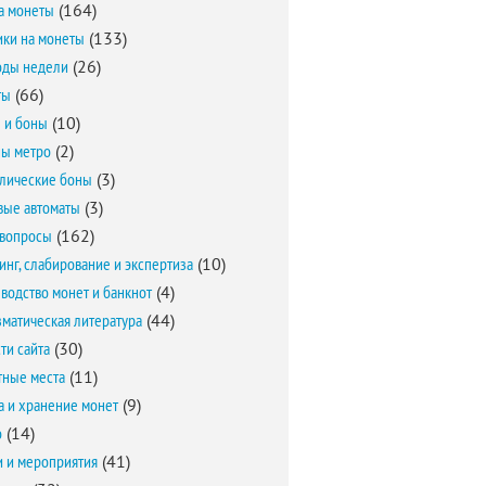
а монеты
(164)
ки на монеты
(133)
оды недели
(26)
ты
(66)
 и боны
(10)
ы метро
(2)
лические боны
(3)
вые автоматы
(3)
вопросы
(162)
инг, слабирование и экспертиза
(10)
водство монет и банкнот
(4)
матическая литература
(44)
ти сайта
(30)
ные места
(11)
а и хранение монет
(9)
о
(14)
и и мероприятия
(41)