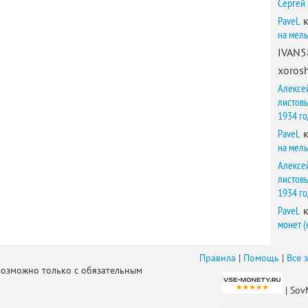
Сергей
PaveL
к
на мел
IVAN5
xorosh
Алексе
листов
1934 г
PaveL
к
на мел
Алексе
листов
1934 г
PaveL
к
монет (
Правила
|
Помощь
|
Все 
возможно только с обязательным
| Sov