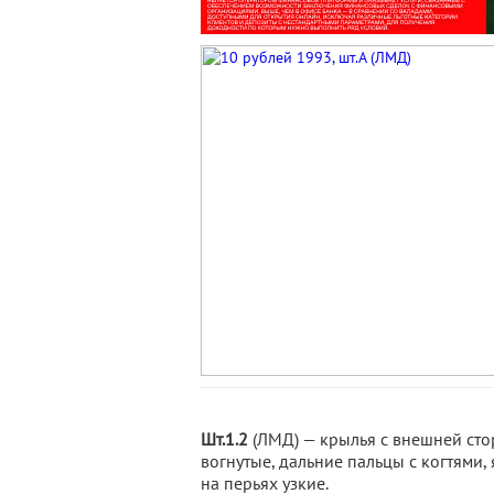
Шт.1.2
(ЛМД) — крылья с внешней сто
вогнутые, дальние пальцы с когтями
на перьях узкие.