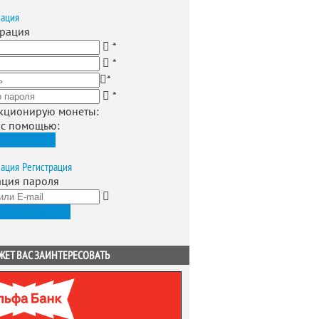
зация
трация
*
*
*
*
кционирую монеты
:
 с помощью:
истрироваться
зация
Регистрация
ация пароля
ить новый пароль
ЖЕТ ВАС ЗАИНТЕРЕСОВАТЬ