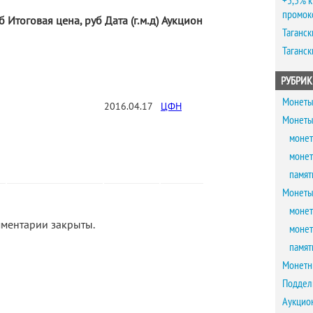
+5,5% к
промок
уб
Итоговая цена, руб
Дата (г.м.д)
Аукцион
Таганск
Таганск
РУБРИК
Монеты
2016.04.17
ЦФН
Монеты
монет
монет
памят
Монеты
монет
ментарии закрыты.
монет
памят
Монетн
Поддел
Аукцио