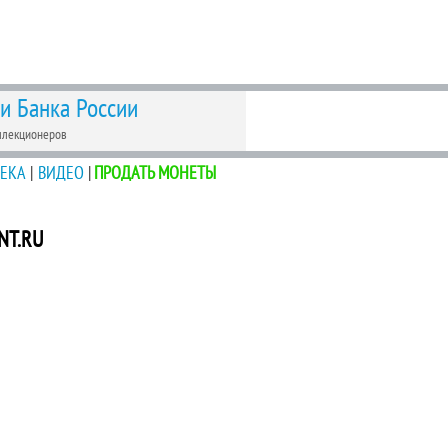
 и Банка России
ллекционеров
ЕКА
|
ВИДЕО
|
ПРОДАТЬ МОНЕТЫ
NT.RU