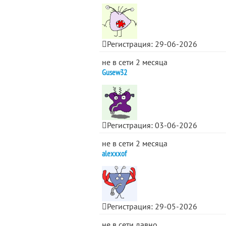
Регистрация: 29-06-2026
не в сети 2 месяца
Gusew32
Регистрация: 03-06-2026
не в сети 2 месяца
alexxxof
Регистрация: 29-05-2026
не в сети давно