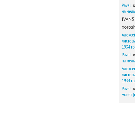
PaveL
к
на мел
IVAN5
xorosh
Алексе
листов
1934 г
PaveL
к
на мел
Алексе
листов
1934 г
PaveL
к
монет (