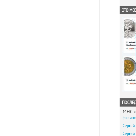
ЭТО МО
ПОСЛЕ
MHC
к
филин» 
Сергей
Сергей