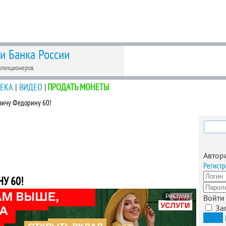
 и Банка России
ллекционеров
ЕКА
|
ВИДЕО
|
ПРОДАТЬ МОНЕТЫ
вичу Федорину 60!
Найти
Автор
Регистр
У 60!
Реклама
Войти
За
Вход