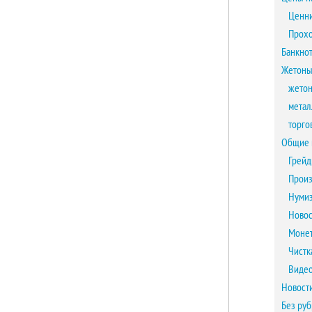
Ценни
Прох
Банкно
Жетоны
жетон
метал
торго
Общие 
Грейд
Произ
Нумиз
Новос
Монет
Чистк
Виде
Новост
Без ру