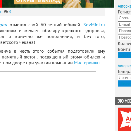
Автори
Регис
ы
0
рин
отметил свой 60-летний юбилей.
SovMint.ru
влениям и желает юбиляру крепкого здоровья,
ехов и конечно же пополнения, и без того,
ветского чекана!
Колле
Войти
вича в честь этого события подготовили ему
Зарег
 памятный жетон, посвященный этому юбилею и
етном дворе при участии компании
Мастервижн
.
Автори
Генер
Получ
ЭТО МО