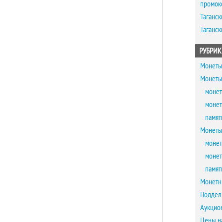
промок
Таганск
Таганск
РУБРИК
Монеты
Монеты
монет
монет
памят
Монеты
монет
монет
памят
Монетн
Поддел
Аукцио
Цены н