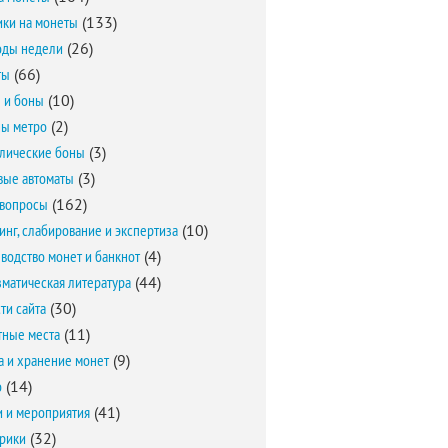
ки на монеты
(133)
оды недели
(26)
ты
(66)
 и боны
(10)
ы метро
(2)
лические боны
(3)
вые автоматы
(3)
вопросы
(162)
инг, слабирование и экспертиза
(10)
водство монет и банкнот
(4)
матическая литература
(44)
ти сайта
(30)
ные места
(11)
а и хранение монет
(9)
о
(14)
и и мероприятия
(41)
брики
(32)