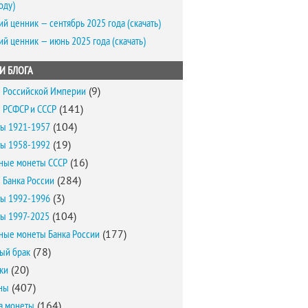
оду)
ий ценник — сентябрь 2025 года (скачать)
ий ценник — июнь 2025 года (скачать)
И БЛОГА
 Российской Империи
(9)
 РСФСР и СССР
(141)
ы 1921-1957
(104)
ы 1958-1992
(19)
ные монеты СССР
(16)
 Банка России
(284)
ы 1992-1996
(3)
ы 1997-2025
(104)
ные монеты Банка России
(177)
ый брак
(78)
ки
(20)
ны
(407)
а монеты
(164)