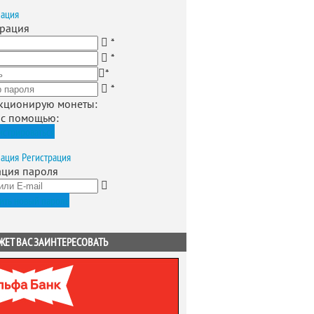
зация
трация
*
*
*
*
кционирую монеты
:
 с помощью:
истрироваться
зация
Регистрация
ация пароля
ить новый пароль
ЖЕТ ВАС ЗАИНТЕРЕСОВАТЬ