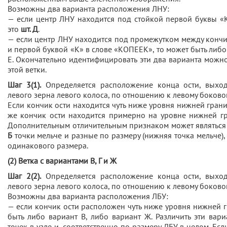
Возможны два варианта расположения ЛНУ:
— если центр ЛНУ находится под стойкой первой буквы «
это
шт. Д
.
— если центр ЛНУ находится под промежутком между кончи
и первой буквой «К» в слове «КОПЕЕК», то может быть либо
Е. Окончательно идентифицировать эти два варианта можн
этой ветки.
Шаг 3(1).
Определяется расположение конца ости, выход
левого зерна левого колоса, по отношению к левому боковом
Если кончик ости находится чуть ниже уровня нижней грани
же кончик ости находится примерно на уровне нижней г
Дополнительным отличительным признаком может являться 
Б
точки мельче и разные по размеру (нижняя точка мельче),
одинакового размера.
(2) Ветка с вариантами В, Г и Ж
Шаг 2(2).
Определяется расположение конца ости, выход
левого зерна левого колоса, по отношению к левому боковом
Возможны два варианта расположения ЛБУ:
— если кончик ости расположен чуть ниже уровня нижней гр
быть либо вариант В, либо вариант Ж. Различить эти ва
точек в узле и, соответственно по размеру ЛБУ в целом. Есл