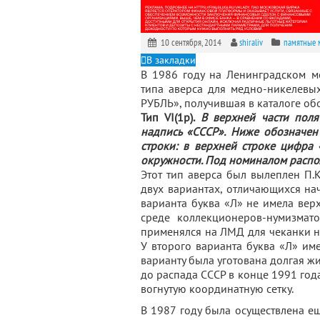
10 сентября, 2014
shiraliv
памятные 
В закладки
В 1986 году на Ленинградском м
типа аверса для медно-никелевы
РУБЛЬ», получившая в каталоге об
Тип VI(1р).
В верхней части поля
надпись «СССР». Ниже обозначен
строки: в верхней строке цифра
окружности. Под номиналом распо
Этот тип аверса был вылеплен П.
двух вариантах, отличающихся на
варианта буква «Л» не имела верх
среде коллекционеров-нумизмато
применялся на ЛМД для чеканки н
У второго варианта буква «Л» име
варианту была уготована долгая жи
до распада СССР в конце 1991 год
вогнутую координатную сетку.
В 1987 году была осуществлена еще