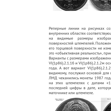
Реперные линии на рисунках со
внутренних областях соответствую
на видимые размеры изобра
поверхностей штемпелей. Положен
его торцевой поверхности не изм
это «объективная реальность», пр
Варианты с размерами изображения
VI(1р86).2.1.1б и VI(1р86).2.1.2м 
года. А вот вариант VI(1р86).2.
видимому, послужил основой для п
ЛМД чеканились монеты 1987 года
на этих штемпелях с датами «
последней цифры в дате, котору
маточнике или штемпеле.