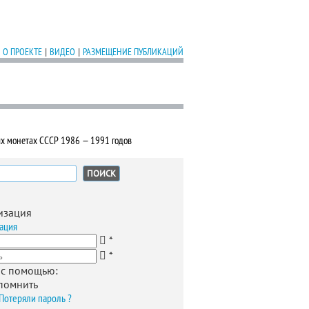
О ПРОЕКТЕ
|
ВИДЕО
|
РАЗМЕЩЕНИЕ ПУБЛИКАЦИЙ
х монетах СССР 1986 — 1991 годов
:
изация
ация
*
*
 с помощью:
помнить
Потеряли пароль ?