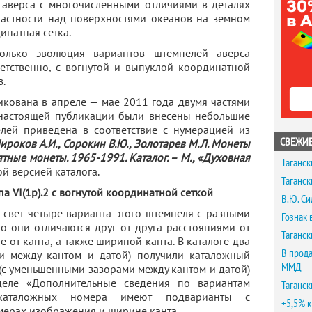
 аверса с многочисленными отличиями в деталях
 частности над поверхностями океанов на земном
инатная сетка.
только эволюция вариантов штемпелей аверса
ответственно, с вогнутой и выпуклой координатной
в.
икована в апреле — мае 2011 года двумя частями
е настоящей публикации были внесены небольшие
лей приведена в соответствие с нумерацией из
СВЕЖИЕ
ироков А.И., Сорокин В.Ю., Золотарев М.Л. Монеты
тные монеты. 1965-1991. Каталог. – М., «Духовная
Таганск
ой версией каталога.
Таганск
а VI(1р).2 с вогнутой координатной сеткой
В.Ю. Си
 свет четыре варианта этого штемпеля с разными
Гознак 
о они отличаются друг от друга расстояниями от
Таганск
е от канта, а также шириной канта. В каталоге два
В прода
и между кантом и датой) получили каталожный
ММД
их (с уменьшенными зазорами между кантом и датой)
зделе «Дополнительные сведения по вариантам
Таганск
каталожных номера имеют подварианты с
+5,5% к
мерах изображения и ширине канта.