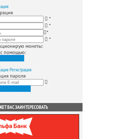
зация
трация
*
*
*
*
кционирую монеты
:
 с помощью:
истрироваться
зация
Регистрация
ация пароля
ить новый пароль
ЖЕТ ВАС ЗАИНТЕРЕСОВАТЬ