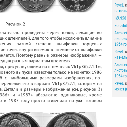
PaveL
к
на мел
IVAN58
Рисунок 2
xoroshil
знательно проведены через точки, лежащие во
Алексе
щих штемпелей, для того чтобы исключить влияние
листов
жения разной степени шлифовки торцевых
1934 г
ие точек внутри выемок в штемпеле от шлифовки
PaveL
к
еняется. Поэтому разные размеры изображения —
на мел
исущая разным вариантам штемпеля.
Алексе
, присутствующими на штемпелях VI(1р86).2.1.1м,
листов
основного выпуска известны только на монетах 1986
1934 г
1.2б с наибольшими размерами изображения, по-
PaveL
к
еределки его в вариант VI(1р87).2.1, которым на
монет (
. Детали и размеры изображения (см. рисунок 3)
1986» и «1987» абсолютно одинаковые, кроме
ю в 1987 году просто изменили на уже готовом