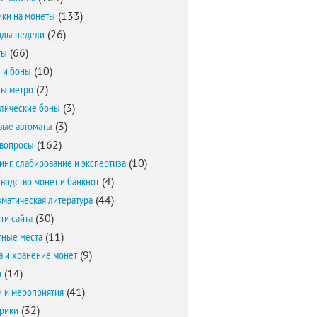
ки на монеты
(133)
оды недели
(26)
ты
(66)
 и боны
(10)
ы метро
(2)
лические боны
(3)
вые автоматы
(3)
вопросы
(162)
инг, слабирование и экспертиза
(10)
водство монет и банкнот
(4)
матическая литература
(44)
ти сайта
(30)
ные места
(11)
а и хранение монет
(9)
о
(14)
и и мероприятия
(41)
брики
(32)