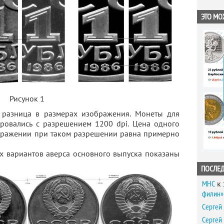
ЭТО МО
Рисунок 1
 разница в размерах изображения. Монеты для
ировались с разрешением 1200 dpi. Цена одного
бражении при таком разрешении равна примерно
х вариантов аверса основного выпуска показаны
ПОСЛЕ
MHC
к 
филин» 
Сергей
Сергей