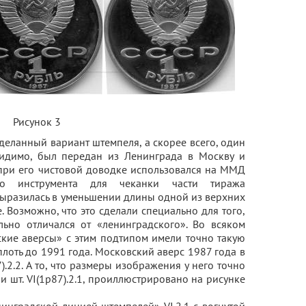
Рисунок 3
еделанный вариант штемпеля, а скорее всего, один
идимо, был передан из Ленинграда в Москву и
при его чистовой доводке использовался на ММД
го инструмента для чеканки части тиража
разилась в уменьшении длины одной из верхних
. Возможно, что это сделали специально для того,
льно отличался от «ленинградского». Во всяком
ские аверсы» с этим подтипом имели точно такую
плоть до 1991 года. Московский аверс 1987 года в
).2.2. А то, что размеры изображения у него точно
2б и шт. VI(1р87).2.1, проиллюстрировано на рисунке