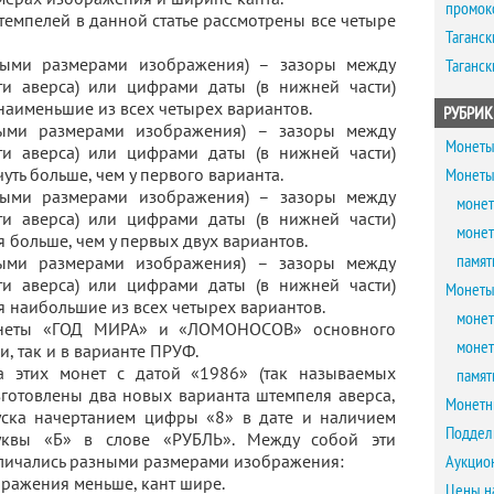
промок
емпелей в данной статье рассмотрены все четыре
Таганск
ыми размерами изображения) – зазоры между
Таганск
ти аверса) или цифрами даты (в нижней части)
наименьшие из всех четырех вариантов.
РУБРИК
ыми размерами изображения) – зазоры между
Монеты
ти аверса) или цифрами даты (в нижней части)
ть больше, чем у первого варианта.
Монеты
ыми размерами изображения) – зазоры между
монет
ти аверса) или цифрами даты (в нижней части)
монет
 больше, чем у первых двух вариантов.
памят
ыми размерами изображения) – зазоры между
ти аверса) или цифрами даты (в нижней части)
Монеты
 наибольшие из всех четырех вариантов.
монет
онеты «ГОД МИРА» и «ЛОМОНОСОВ» основного
монет
, так и в варианте ПРУФ.
а этих монет с датой «1986» (так называемых
памят
зготовлены два новых варианта штемпеля аверса,
Монетн
ска начертанием цифры «8» в дате и наличием
Поддел
уквы «Б» в слове «РУБЛЬ». Между собой эти
личались разными размерами изображения:
Аукцио
ражения меньше, кант шире.
Цены н