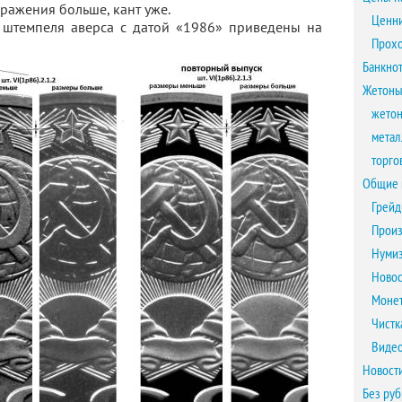
ражения больше, кант уже.
Ценни
 штемпеля аверса с датой «1986» приведены на
Прох
Банкно
Жетоны
жетон
метал
торго
Общие 
Грейд
Произ
Нумиз
Новос
Монет
Чистк
Виде
Новост
Без ру