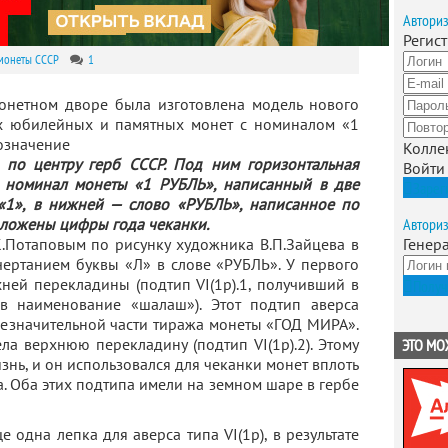
Автори
Регис
монеты СССР
1
онетном дворе была изготовлена модель нового
х юбилейных и памятных монет с номиналом «1
означение
Колле
 по центру герб СССР. Под ним горизонтальная
Войти
 номинал монеты «1 РУБЛЬ», написанный в две
Зарег
 «1», в нижней — слово «РУБЛЬ», написанное по
ложены цифры года чеканки.
Автори
К.Потаповым по рисунку художника В.П.Зайцева в
Генер
чертанием буквы «Л» в слове «РУБЛЬ». У первого
ней перекладины (подтип VI(1р).1, получивший в
Получ
в наименование «шалаш»). Этот подтип аверса
езначительной части тиража монеты «ГОД МИРА».
ла верхнюю перекладину (подтип VI(1р).2). Этому
ЭТО МО
знь, и он использовался для чеканки монет вплоть
а. Оба этих подтипа имели на земном шаре в гербе
 одна лепка для аверса типа VI(1р), в результате