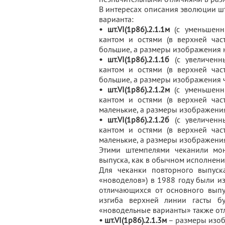
В интересах описания эволюции шт
варианта:
• шт.VI(1р86).2.1.1м
(с уменьшенн
кантом и остями (в верхней час
большие, а размеры изображения 
• шт.VI(1р86).2.1.1б
(с увеличенн
кантом и остями (в верхней час
большие, а размеры изображения чу
• шт.VI(1р86).2.1.2м
(с уменьшенн
кантом и остями (в верхней час
маленькие, а размеры изображения
• шт.VI(1р86).2.1.2б
(с увеличенн
кантом и остями (в верхней час
маленькие, а размеры изображения
Этими штемпелями чеканили м
выпуска, как в обычном исполнении
Для чеканки повторного выпуск
«новоделов») в 1988 году были и
отличающихся от основного выпу
изгиба верхней линии гасты б
«новодельные варианты» также от
• шт.VI(1р86).2.1.3м
– размеры изоб