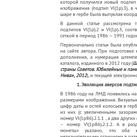
которой получился новый подтип
изображения (подтип VI(1р).3), в
шаре в гербе была выпуклая коорд
В данной статье рассмотрена 
подтипов VI(1р).2 и VI(1р).3, со
сеткой в период 1986 — 1991 годо
Первоначально статья была опубл
на сайте автора. При подготовк
дополнения, а нумерация штемпе
каталога, изданного в 2012 году (
Ш
страны Советов. Юбилейные и памя
Нива», 2012
), и текущей электронн
1. Эволюция аверсов подтип
В 1986 году на ЛМД появились на
размерами изображения. Визуальн
цифр даты и остей колосьев в герб
из них (с увеличенными зазорам
номер VI(1р86).2.1.1 , а два друг
– номер VI(1р86).2.1.2. А в ра
монеты» указано, что оба 
незначительными отличиями в раз