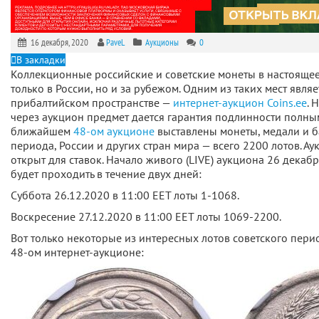
16 декабря, 2020
PaveL
Аукционы
0
В закладки
Коллекционные российские и советские монеты в настоящее
только в России, но и за рубежом. Одним из таких мест являе
прибалтийском пространстве —
интернет-аукцион Coins.ee
.
Н
через аукцион предмет дается гарантия подлинности полным
ближайшем
48-ом аукционе
выставлены монеты, медали и 
периода, России и других стран мира — всего
2200 лотов. А
открыт для ставок. Начало живого (LIVE) аукциона 26 декабр
будет проходить в течение двух дней:
Суббота 26.12.2020 в 11:00 EET лоты 1-1068.
Воскресение 27.12.2020 в 11:00 EET лоты 1069-2200.
Вот только некоторые из интересных лотов советского пери
48-ом интернет-аукционе: