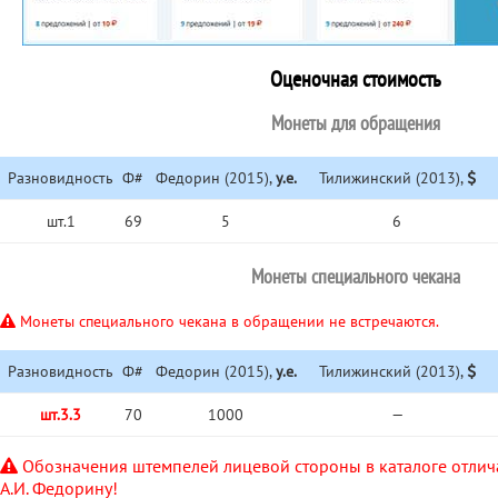
Оценочная стоимость
Монеты для обращения
Разновидность
Ф#
Федорин (2015),
у.е.
Тилижинский (2013),
шт.1
69
5
6
Монеты специального чекана
Монеты специального чекана в обращении не встречаются.
Разновидность
Ф#
Федорин (2015),
у.е.
Тилижинский (2013),
шт.3.3
70
1000
—
Обозначения штемпелей лицевой стороны в каталоге отлич
А.И. Федорину!