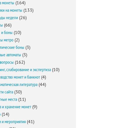
а монеты
(164)
ки на монеты
(133)
оды недели
(26)
ты
(66)
 и боны
(10)
ы метро
(2)
лические боны
(3)
вые автоматы
(3)
вопросы
(162)
инг, слабирование и экспертиза
(10)
водство монет и банкнот
(4)
матическая литература
(44)
ти сайта
(30)
ные места
(11)
а и хранение монет
(9)
о
(14)
и и мероприятия
(41)