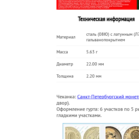
Техническая информация
сталь (08Ю) с латунным (Л
Материал
гальванопокрытием
Масса
5.63 г
Диаметр
22.00 мм
Толщина
2.20 мм
Чеканка:
Санкт-Петербургский моне
двор).
Оформление гурта: 6 участков по 5 р
гладкими участками.