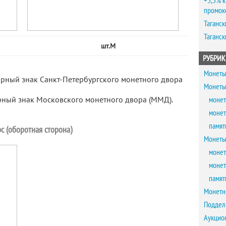
+5,5% к
промок
Таганск
Таганск
шт.М
РУБРИК
Монеты
арный знак Санкт-Петербургского монетного двора
Монеты
рный знак Московского монетного двора (ММД).
монет
монет
памят
с (оборотная сторона)
Монеты
монет
монет
памят
Монетн
Поддел
Аукцио