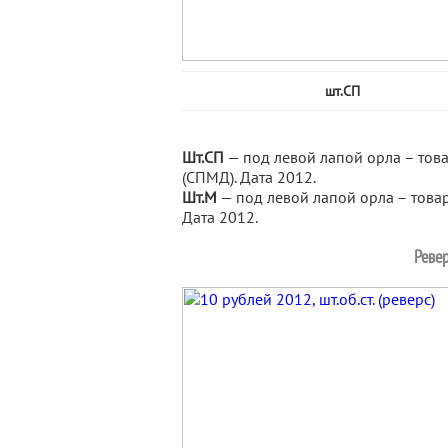
шт.СП
Шт.СП
— под левой лапой орла – тов
(СПМД). Дата 2012.
Шт.М
— под левой лапой орла – това
Дата 2012.
Ревер