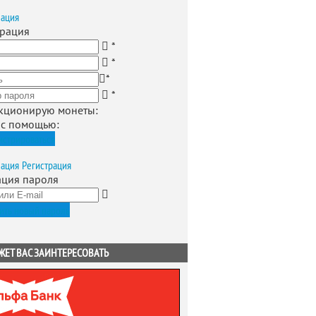
зация
трация
*
*
*
*
кционирую монеты
:
 с помощью:
истрироваться
зация
Регистрация
ация пароля
ить новый пароль
ЖЕТ ВАС ЗАИНТЕРЕСОВАТЬ