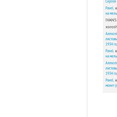
Сергей
PaveL
к
на мел
IVAN5
xorosh
Алексе
листов
1934 г
PaveL
к
на мел
Алексе
листов
1934 г
PaveL
к
монет (