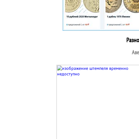
Разн
Аве