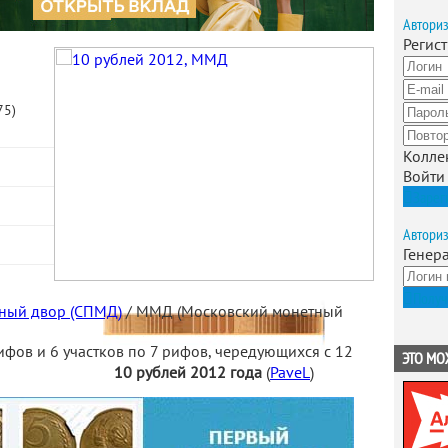
Автори
Регис
75)
Колле
Войти
Зарег
Автори
Генер
Получ
тный двор (СПМД)
/ ММД (Московский монетный
ифов и 6 участков по 7 рифов, чередующихся с 12
ЭТО МО
10 рублей 2012 года
(
PaveL
)