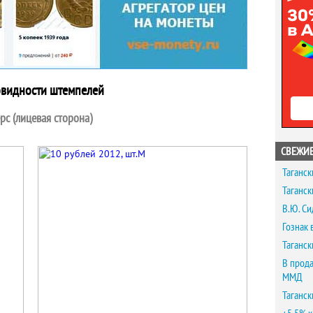
овидности штемпелей
рс (лицевая сторона)
СВЕЖИЕ
Таганск
Таганск
В.Ю. Си
Гознак 
Таганск
В прода
ММД
Таганск