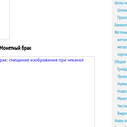
Цены н
Ценни
Прох
Банкно
Жетоны
жетон
метал
Монетный брак
торго
Общие 
Грейд
Произ
Нумиз
Новос
Монет
Чистк
Виде
Новост