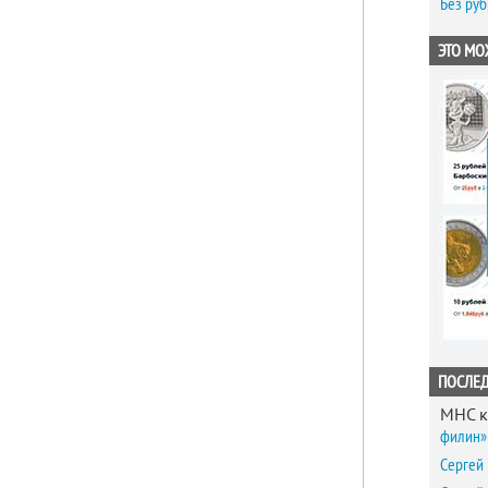
Без ру
ЭТО МО
ПОСЛЕ
MHC
к
филин» 
Сергей