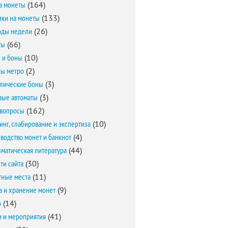
а монеты
(164)
ки на монеты
(133)
оды недели
(26)
ты
(66)
 и боны
(10)
ы метро
(2)
лические боны
(3)
вые автоматы
(3)
вопросы
(162)
инг, слабирование и экспертиза
(10)
водство монет и банкнот
(4)
матическая литература
(44)
ти сайта
(30)
ные места
(11)
а и хранение монет
(9)
о
(14)
и и мероприятия
(41)