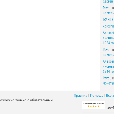
Сергей
PaveL
к
на мел
IVAN58
xoroshil
Алексе
листов
1934 г
PaveL
к
на мел
Алексе
листов
1934 г
PaveL
к
монет (
Правила
|
Помощь
|
Все 
возможно только с обязательным
| Sov