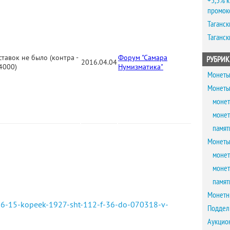
+5,5% к
промок
Таганск
Таганск
ставок не было (контра -
Форум "Самара
РУБРИК
2016.04.04
4000)
Нумизматика"
Монеты
Монеты
монет
монет
памят
Монеты
монет
монет
памят
Монетн
826-15-kopeek-1927-sht-112-f-36-do-070318-v-
Поддел
Аукцио