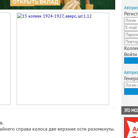
Автори
Регис
Колле
Войти
Зарег
Автори
Генер
Получ
ЭТО МО
в.
айнего справа колоса две верхние ости разомкнуты.