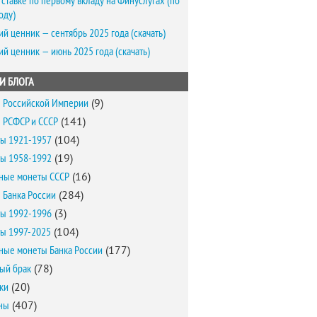
 ставке по первому вкладу на Финуслугах (по
оду)
ий ценник — сентябрь 2025 года (скачать)
ий ценник — июнь 2025 года (скачать)
И БЛОГА
 Российской Империи
(9)
 РСФСР и СССР
(141)
ы 1921-1957
(104)
ы 1958-1992
(19)
ные монеты СССР
(16)
 Банка России
(284)
ы 1992-1996
(3)
ы 1997-2025
(104)
ные монеты Банка России
(177)
ый брак
(78)
ки
(20)
ны
(407)