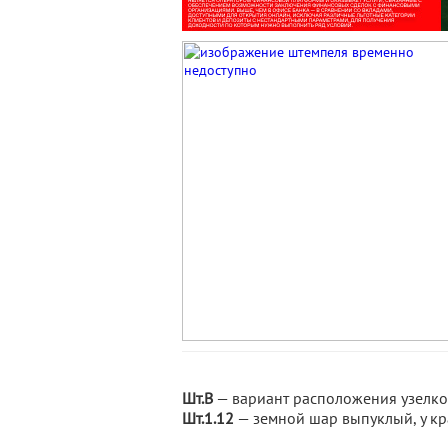
Шт.В
— вариант расположения узелко
Шт.1.12
— земной шар выпуклый, у кр