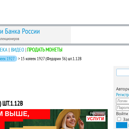
 и Банка России
ллекционеров
ЕКА
|
ВИДЕО
|
ПРОДАТЬ МОНЕТЫ
пеек 1927
> 15 копеек 1927 (Федорин 36) шт.1.12В
Найти
Автор
Регистр
 ШТ.1.12В
Войти
Реклама
За
Вход