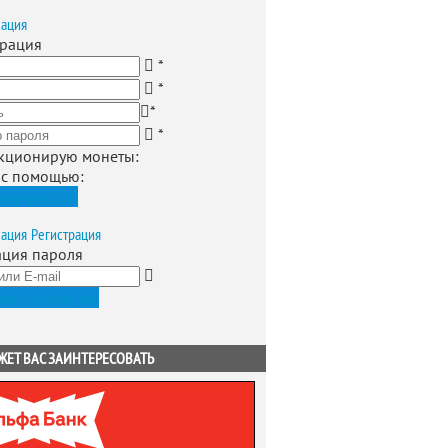
зация
трация
*
*
*
*
кционирую монеты
:
 с помощью:
истрироваться
зация
Регистрация
ация пароля
ить новый пароль
ЖЕТ ВАС ЗАИНТЕРЕСОВАТЬ