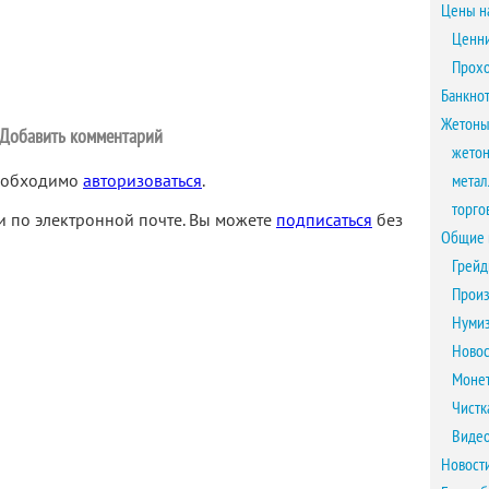
Цены н
Ценни
Прох
Банкно
Жетоны
Добавить комментарий
жетон
необходимо
авторизоваться
.
метал
торго
 по электронной почте. Вы можете
подписаться
без
Общие 
Грейд
Произ
Нумиз
Новос
Монет
Чистк
Виде
Новост