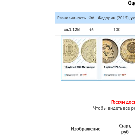
Оц
Разновидность
Ф#
Федорин (2015),
у.е
шт.1.12В
36
100
Гостям дос
Чтобы видеть все р
Старт,
Изображение
руб