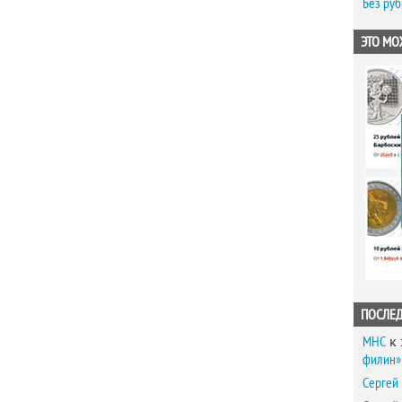
Без ру
ЭТО МО
ПОСЛЕ
MHC
к 
филин» 
Сергей