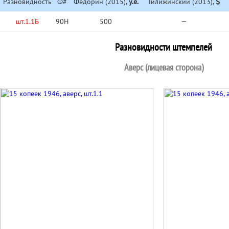
Разновидность
Ф#
Федорин (2015),
у.е.
Тилижинский (2013),
шт.1.1Б
90Н
500
—
Разновидности штемпелей
Аверс (лицевая сторона)