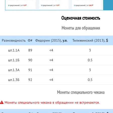
Оценочная стоимость
Монеты для обращения
Разновидность
Ф#
Федорин (2015),
у.е.
Тилижинский (2013),
шт.1.1А
89
<4
3
шт.1.1Б
90
<4
0.5
шт.1.3А
91
<4
3
шт.1.3Б
92
<4
0.5
Монеты специального чекана
Монеты специального чекана в обращении не встречаются.