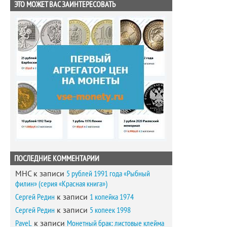
ЭТО МОЖЕТ ВАС ЗАИНТЕРЕСОВАТЬ
ПОСЛЕДНИЕ КОММЕНТАРИИ
MHC
к записи
5 рублей 1991 года «Рыбный
филин» (серия «Красная книга»)
Сергей Редин
к записи
1 копейка 1974
Сергей Редин
к записи
5 копеек 1998
PaveL
к записи
Монетный брак: листовые клейма