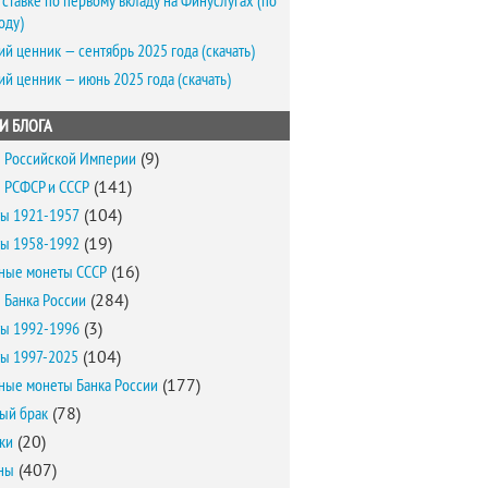
 ставке по первому вкладу на Финуслугах (по
оду)
ий ценник — сентябрь 2025 года (скачать)
ий ценник — июнь 2025 года (скачать)
И БЛОГА
 Российской Империи
(9)
 РСФСР и СССР
(141)
ы 1921-1957
(104)
ы 1958-1992
(19)
ные монеты СССР
(16)
 Банка России
(284)
ы 1992-1996
(3)
ы 1997-2025
(104)
ные монеты Банка России
(177)
ый брак
(78)
ки
(20)
ны
(407)