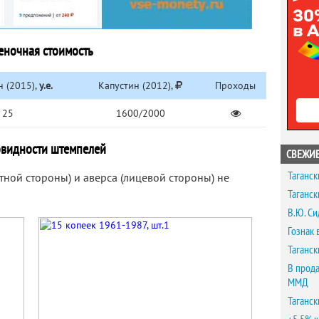
еночная стоимость
 (2015),
у.е.
Капустин (2012),
Проходы
25
1600/2000
овидности штемпелей
СВЕЖИЕ
Таганск
ной стороны) и аверса (лицевой стороны) не
Таганск
В.Ю. Си
Гознак 
Таганск
В прода
ММД
Таганск