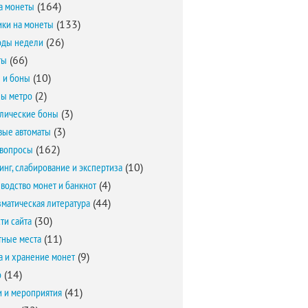
а монеты
(164)
ки на монеты
(133)
оды недели
(26)
ты
(66)
 и боны
(10)
ы метро
(2)
лические боны
(3)
вые автоматы
(3)
вопросы
(162)
инг, слабирование и экспертиза
(10)
водство монет и банкнот
(4)
матическая литература
(44)
ти сайта
(30)
ные места
(11)
а и хранение монет
(9)
о
(14)
и и мероприятия
(41)