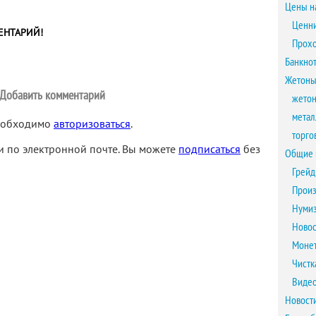
Цены н
Ценни
ЕНТАРИЙ!
Прох
Банкно
Жетоны
Добавить комментарий
жетон
метал
необходимо
авторизоваться
.
торго
 по электронной почте. Вы можете
подписаться
без
Общие 
Грейд
Произ
Нумиз
Новос
Монет
Чистк
Виде
Новост