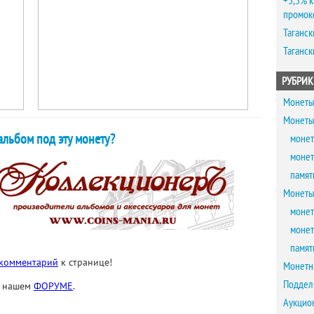
+5,5% к
промок
Таганск
Таганск
РУБРИК
Монеты
Монеты
льбом под эту монету?
монет
монет
памят
Монеты
монет
монет
памят
 комментарий
к странице!
Монетн
Поддел
а нашем
ФОРУМЕ
.
Аукцио