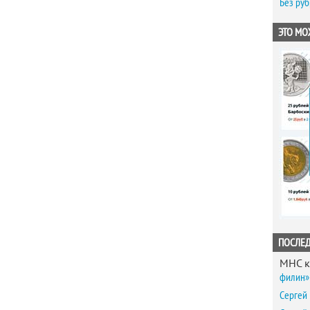
Без ру
ЭТО МО
ПОСЛЕ
MHC
к
филин» 
Сергей