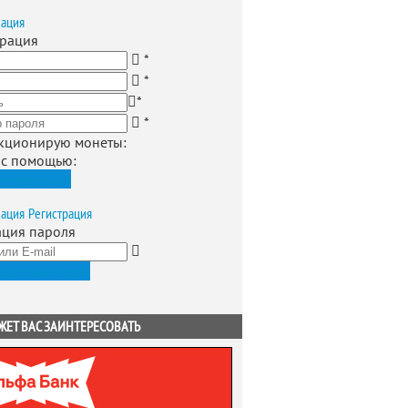
зация
трация
*
*
*
*
кционирую монеты
:
 с помощью:
истрироваться
зация
Регистрация
ация пароля
ить новый пароль
ЖЕТ ВАС ЗАИНТЕРЕСОВАТЬ