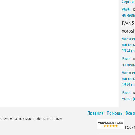
Сергей
PaveL
к
на мел
IVAN5
xorosh
Алексе
листов
1934 г
PaveL
к
на мел
Алексе
листов
1934 г
PaveL
к
монет (
Правила
|
Помощь
|
Все 
возможно только с обязательным
| Sov