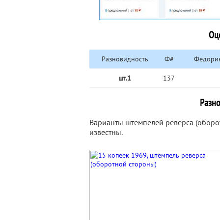
Оц
Разновидность
Ф#
Федорин
шт.1
137
Разн
Варианты штемпелей реверса (оборот
известны.