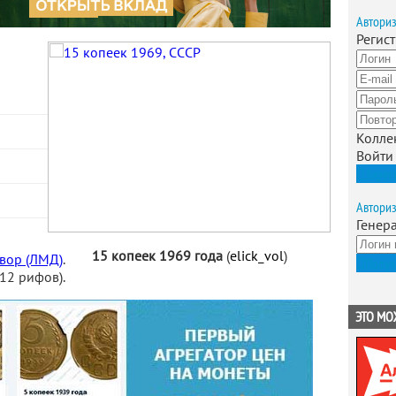
Автори
Регис
Колле
Войти
Зарег
Автори
Генер
15 копеек 1969 года
(
elick_vol
)
вор (ЛМД)
.
Получ
12 рифов).
ЭТО МО