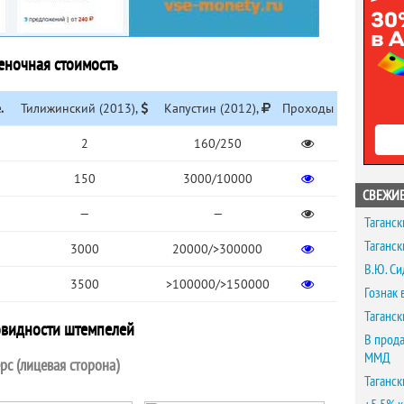
еночная стоимость
.
Тилижинский (2013),
Капустин (2012),
Проходы
2
160/250
150
3000/10000
СВЕЖИЕ
—
—
Таганск
Таганск
3000
20000/>300000
В.Ю. Си
3500
>100000/>150000
Гознак 
Таганск
овидности штемпелей
В прода
ММД
рс (лицевая сторона)
Таганск