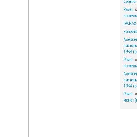
Сергей
PaveL
к
на мел
IVAN58
xoroshil
Алексе
листов
1934 г
PaveL
к
на мел
Алексе
листов
1934 г
PaveL
к
монет (