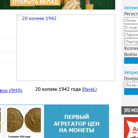
Автори
Регис
Колле
Войти
Зарег
Автори
Генер
20 копеек 1942 года
(
PaveL
)
вор (ЛМД)
.
Получ
ЭТО МО