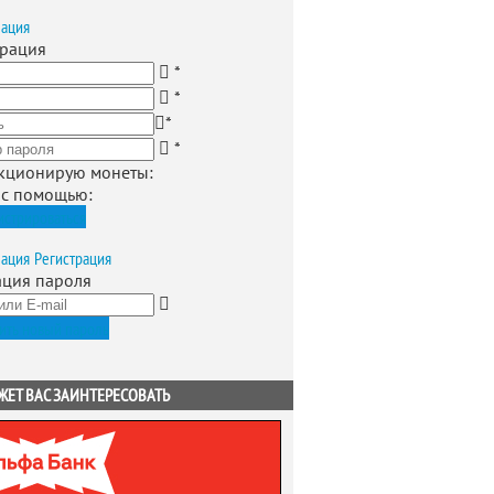
зация
трация
*
*
*
*
кционирую монеты
:
 с помощью:
истрироваться
зация
Регистрация
ация пароля
ить новый пароль
ЖЕТ ВАС ЗАИНТЕРЕСОВАТЬ