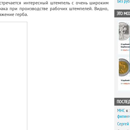
Без ру
стречается интересный штемпель с очень широким
рака при производстве рабочих штемпелей. Видно,
ЭТО МО
ажение герба.
ПОСЛЕ
MHC
к 
филин» 
Сергей