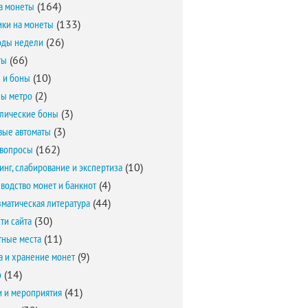
а монеты
(164)
ки на монеты
(133)
оды недели
(26)
ты
(66)
 и боны
(10)
ы метро
(2)
лические боны
(3)
вые автоматы
(3)
вопросы
(162)
инг, слабирование и экспертиза
(10)
водство монет и банкнот
(4)
матическая литература
(44)
ти сайта
(30)
ные места
(11)
а и хранение монет
(9)
о
(14)
и и мероприятия
(41)