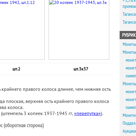
+5,5% к
промок
Таганск
Таганск
РУБРИК
Монеты
Монеты
монет
монет
шт.2
шт.3к37
памят
Монеты
ь крайнего правого колоса длинее, чем нижняя ость
монет
монет
зда плоская, верхняя ость крайнего правого колоса
ава колоса.
памят
(штемпель 3 копеек 1937-1945 гг,
«перепутка»
).
Монетн
Поддел
с (оборотная сторона)
Аукцио