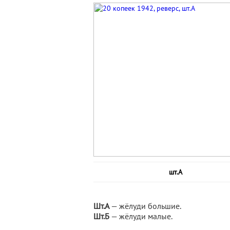
шт.A
Шт.А
— жёлуди большие.
Шт.Б
— жёлуди малые.