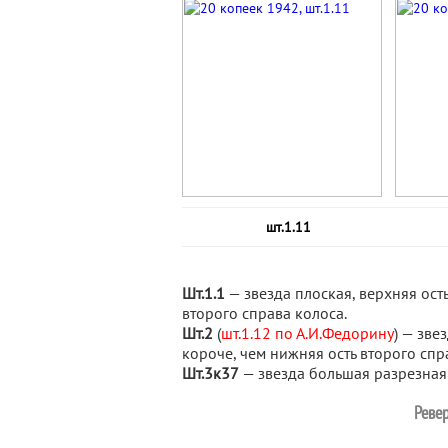
шт.1.11
Шт.1.1
— звезда плоская, верхняя ост
второго справа колоса.
Шт.2
(
шт.1.12 по А.И.Федорину
) — зве
короче, чем нижняя ость второго спр
Шт.3к37
— звезда большая разрезная 
Ревер