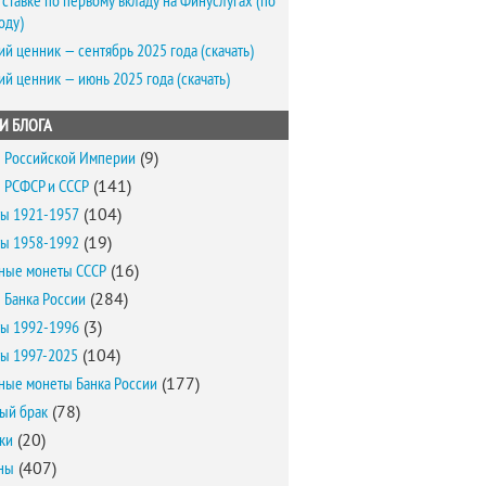
 ставке по первому вкладу на Финуслугах (по
оду)
ий ценник — сентябрь 2025 года (скачать)
ий ценник — июнь 2025 года (скачать)
И БЛОГА
 Российской Империи
(9)
 РСФСР и СССР
(141)
ы 1921-1957
(104)
ы 1958-1992
(19)
ные монеты СССР
(16)
 Банка России
(284)
ы 1992-1996
(3)
ы 1997-2025
(104)
ные монеты Банка России
(177)
ый брак
(78)
ки
(20)
ны
(407)