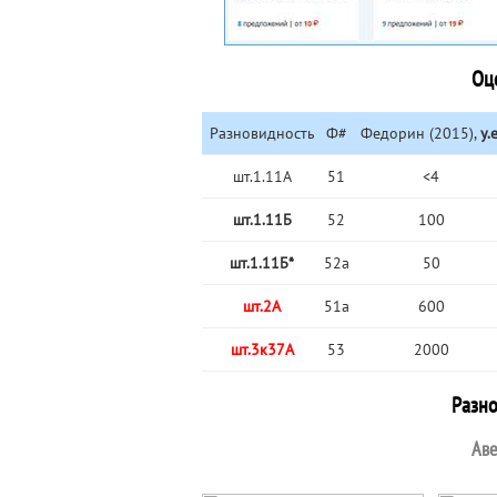
Оц
Разновидность
Ф#
Федорин (2015),
у.е
шт.1.11A
51
<4
шт.1.11Б
52
100
шт.1.11Б*
52a
50
шт.2А
51a
600
шт.3к37А
53
2000
Разн
Аве