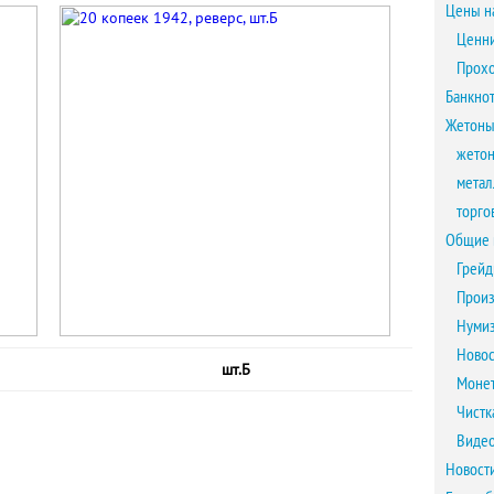
Цены н
Ценни
Прох
Банкно
Жетоны
жетон
метал
торго
Общие 
Грейд
Произ
Нумиз
Новос
шт.Б
Монет
Чистк
Виде
Новост