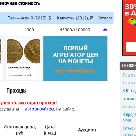
еночная стоимость
.
Тилижинский (2013),
Капустин (2012),
Каталог
4000
45000/>100000
СВЕЖИЕ
Таганск
Таганск
Проходы
В.Ю. Си
Гознак 
тупен только один проход!
Таганск
езультаты —
авторизуйтесь
на сайте.
В прода
ММД
Итоговая цена,
Дата
Таганск
Аукцион
руб
(г.м.д)