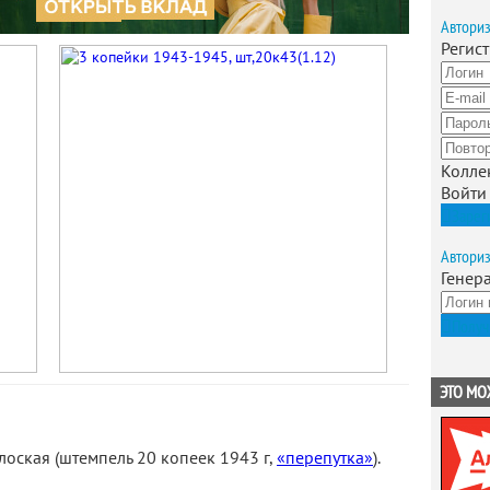
Автори
Регис
Колле
Войти
Зарег
Автори
Генер
Получ
ЭТО МО
лоская (штемпель 20 копеек 1943 г,
«перепутка»
).