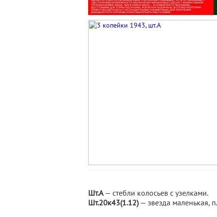
Шт.А
— стебли колосьев с узелками.
Шт.20к43(1.12)
— звезда маленькая, п