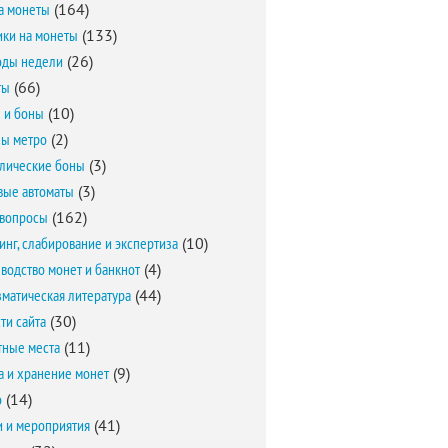
а монеты
(164)
ки на монеты
(133)
оды недели
(26)
ты
(66)
 и боны
(10)
ы метро
(2)
лические боны
(3)
вые автоматы
(3)
вопросы
(162)
инг, слабирование и экспертиза
(10)
водство монет и банкнот
(4)
матическая литература
(44)
ти сайта
(30)
ные места
(11)
а и хранение монет
(9)
о
(14)
и и мероприятия
(41)