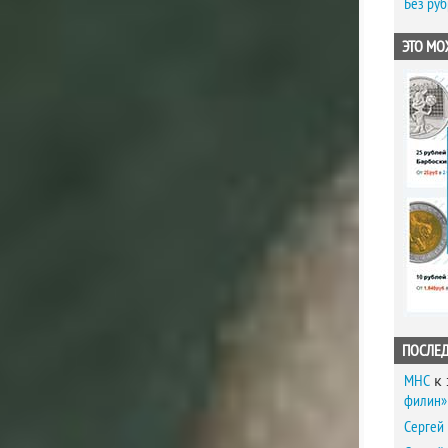
Без ру
ЭТО МО
ПОСЛЕ
MHC
к 
филин» 
Сергей