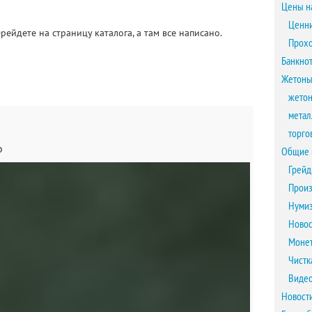
Цены н
Ценни
рейдете на страницу каталога, а там все написано.
Прох
Банкно
Жетоны
жетон
метал
торго
о
Общие 
Грейд
Произ
Нумиз
Новос
Монет
Чистк
Виде
Новост