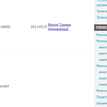
+5,5% к
промок
Таганск
Таганск
Форум "Самара
60000
2011.03.25
РУБРИК
Нумизматика"
Монеты
Монеты
монет
монет
памят
Монеты
монет
монет
памят
огой?
Монетн
Поддел
Аукцио