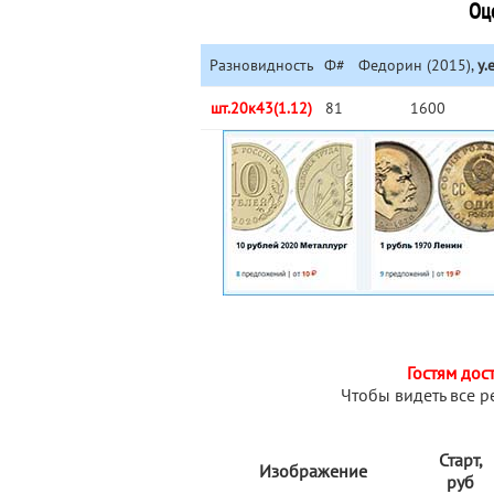
Оц
Разновидность
Ф#
Федорин (2015),
у.е
шт.20к43(1.12)
81
1600
Гостям дос
Чтобы видеть все р
Старт,
Изображение
руб