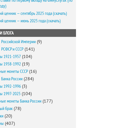
 ставке по первому вкладу на Финуслугах (по
оду)
ий ценник — сентябрь 2025 года (скачать)
ий ценник — июнь 2025 года (скачать)
И БЛОГА
 Российской Империи
(9)
 РСФСР и СССР
(141)
ы 1921-1957
(104)
ы 1958-1992
(19)
ные монеты СССР
(16)
 Банка России
(284)
ы 1992-1996
(3)
ы 1997-2025
(104)
ные монеты Банка России
(177)
ый брак
(78)
ки
(20)
ны
(407)