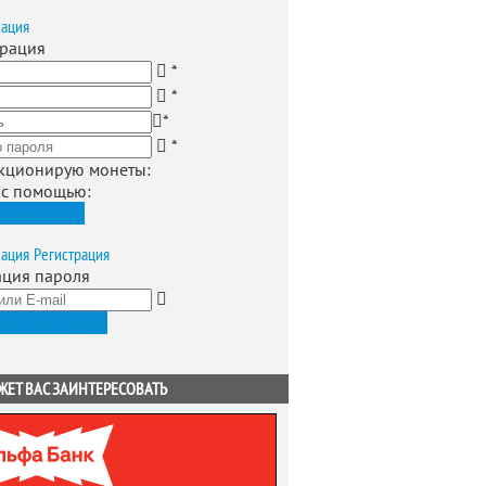
зация
трация
*
*
*
*
кционирую монеты
:
 с помощью:
истрироваться
зация
Регистрация
ация пароля
ить новый пароль
ЖЕТ ВАС ЗАИНТЕРЕСОВАТЬ