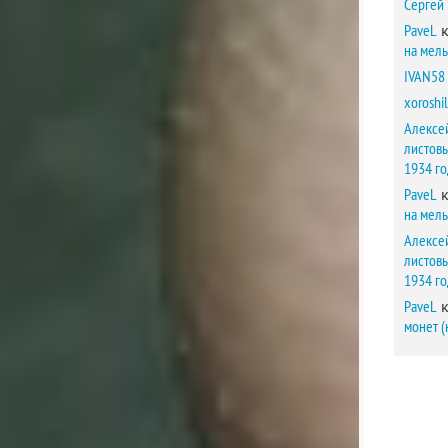
Сергей
PaveL
к
на мел
IVAN58
xoroshil
Алексе
листов
1934 г
PaveL
к
на мел
Алексе
листов
1934 г
PaveL
к
монет (