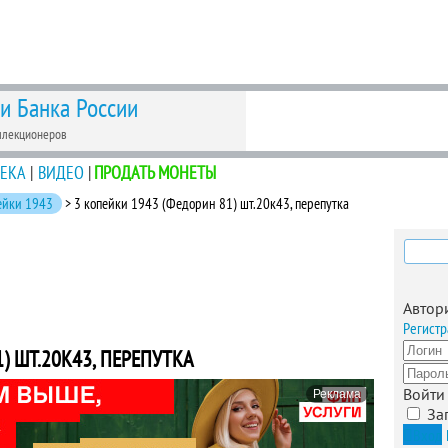
 и Банка России
ллекционеров
ЕКА
|
ВИДЕО
|
ПРОДАТЬ МОНЕТЫ
ейки 1943
> 3 копейки 1943 (Федорин 81) шт.20к43, перепутка
Найти
Автор
Регистр
) ШТ.20К43, ПЕРЕПУТКА
Войти
Реклама
За
Вход