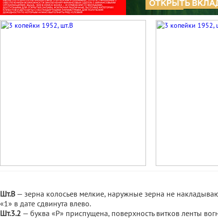
Шт.В
— зерна колосьев мелкие, наружные зерна не накладываю
«1» в дате сдвинута влево.
Шт.3.2
— буква «Р» приспущена, поверхность витков ленты вог