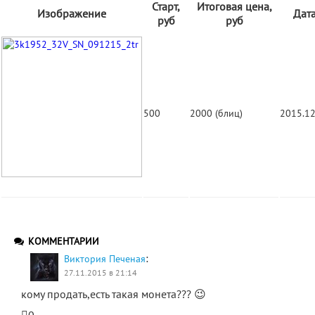
Старт,
Итоговая цена,
Изображение
Дат
руб
руб
500
2000 (блиц)
2015.12
КОММЕНТАРИИ
:
Виктория Печеная
27.11.2015 в 21:14
кому продать,есть такая монета??? 😉