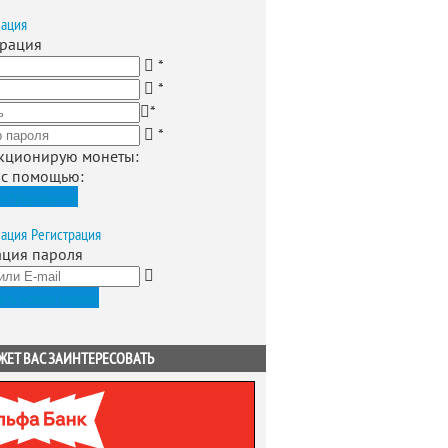
зация
трация
*
*
*
*
кционирую монеты
:
 с помощью:
истрироваться
зация
Регистрация
ация пароля
ить новый пароль
ЖЕТ ВАС ЗАИНТЕРЕСОВАТЬ