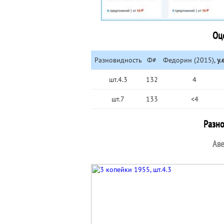
Оц
Разновидность
Ф#
Федорин (2015),
у.е
шт.4.3
132
4
шт.7
133
<4
Разн
Аве