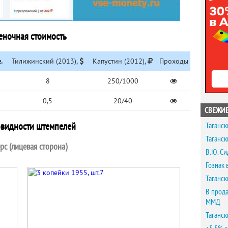
еночная стоимость
.
Тилижинский (2013),
Капустин (2012),
Проходы
8
250/1000
0,5
20/40
СВЕЖИЕ
овидности штемпелей
Таганск
Таганск
рс (лицевая сторона)
В.Ю. Си
Гознак 
Таганск
В прода
ММД
Таганск