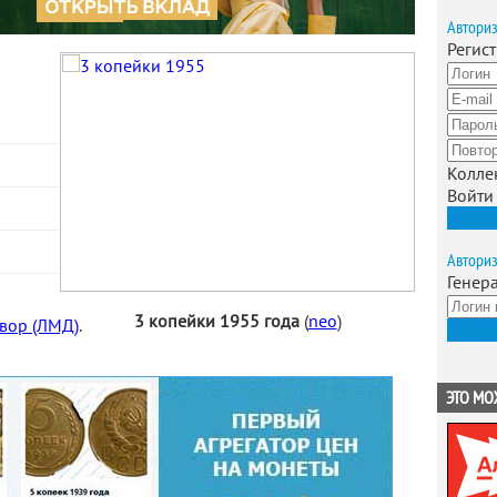
Автори
Регис
Колле
Войти
Зарег
Автори
Генер
3 копейки 1955 года
(
neo
)
вор (ЛМД)
.
Получ
ЭТО МО