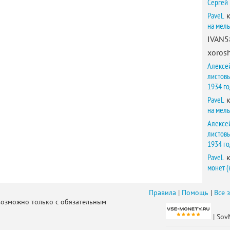
Сергей
PaveL
к
на мел
IVAN5
xorosh
Алексе
листов
1934 г
PaveL
к
на мел
Алексе
листов
1934 г
PaveL
к
монет (
Правила
|
Помощь
|
Все 
возможно только с обязательным
| Sov