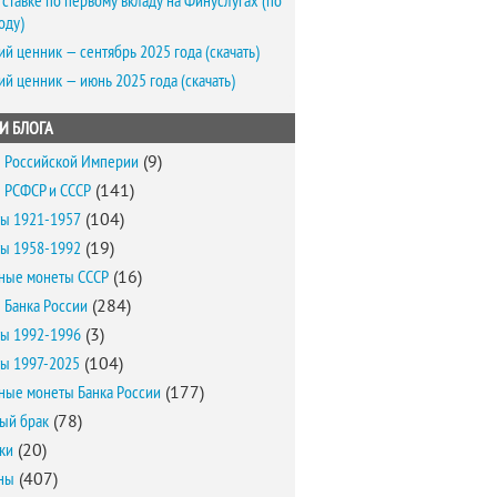
 ставке по первому вкладу на Финуслугах (по
оду)
ий ценник — сентябрь 2025 года (скачать)
ий ценник — июнь 2025 года (скачать)
И БЛОГА
 Российской Империи
(9)
 РСФСР и СССР
(141)
ы 1921-1957
(104)
ы 1958-1992
(19)
ные монеты СССР
(16)
 Банка России
(284)
ы 1992-1996
(3)
ы 1997-2025
(104)
ные монеты Банка России
(177)
ый брак
(78)
ки
(20)
ны
(407)