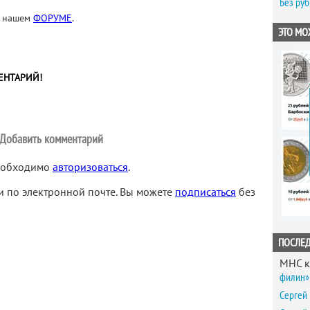
Без ру
а нашем
ФОРУМЕ
.
ЭТО МО
ЕНТАРИЙ!
Добавить комментарий
необходимо
авторизоваться
.
 по электронной почте. Вы можете
подписаться
без
ПОСЛЕ
MHC
к
филин» 
Сергей