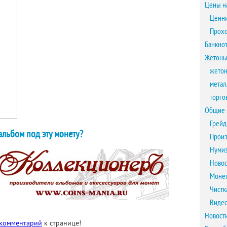
Цены н
Ценни
Прох
Банкно
Жетоны
жетон
метал
торго
Общие 
Грейд
льбом под эту монету?
Произ
Нумиз
Новос
Монет
Чистк
Виде
Новост
 комментарий
к странице!