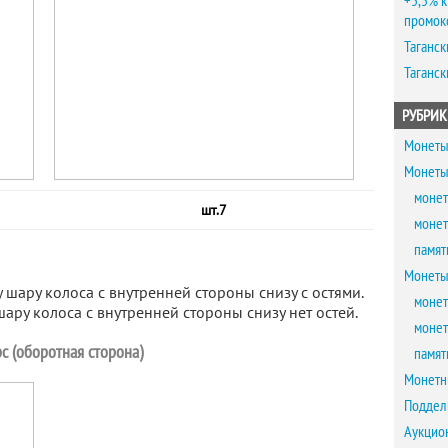
+5,5% к
промок
Таганск
Таганск
РУБРИК
Монеты
Монеты
монет
шт.7
монет
памят
Монеты
 шару колоса с внутренней стороны снизу с остями.
монет
ару колоса с внутренней стороны снизу нет остей.
монет
с (оборотная сторона)
памят
Монетн
Поддел
Аукцио