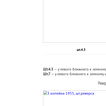
шт.4.3
Шт.4.3
— у левого ближнего к земному
Шт.7
— у левого ближнего к земному ш
Ревер