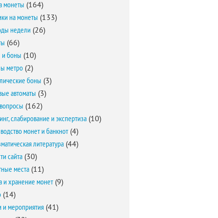
а монеты
(164)
ки на монеты
(133)
оды недели
(26)
ты
(66)
 и боны
(10)
ы метро
(2)
лические боны
(3)
вые автоматы
(3)
вопросы
(162)
инг, слабирование и экспертиза
(10)
водство монет и банкнот
(4)
матическая литература
(44)
ти сайта
(30)
ные места
(11)
а и хранение монет
(9)
о
(14)
и и мероприятия
(41)