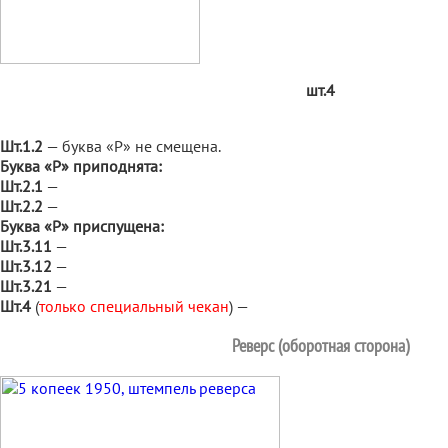
шт.4
Шт.1.2
— буква «Р» не смещена.
Буква «Р» приподнята:
Шт.2.1
—
Шт.2.2
—
Буква «Р» приспущена:
Шт.3.11
—
Шт.3.12
—
Шт.3.21
—
Шт.4
(
только специальный чекан
) —
Реверс (оборотная сторона)