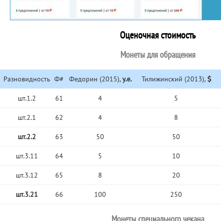
Оценочная стоимость
Монеты для обращения
Разновидность
Ф#
Федорин (2015),
у.е.
Тилижинский (2013),
шт.1.2
61
4
5
шт.2.1
62
4
8
шт.2.2
63
50
50
шт.3.11
64
5
10
шт.3.12
65
8
20
шт.3.21
66
100
250
Монеты специального чекана