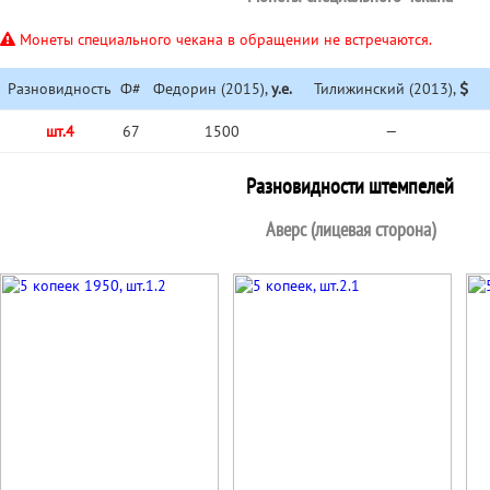
Монеты специального чекана в обращении не встречаются.
Разновидность
Ф#
Федорин (2015),
у.е.
Тилижинский (2013),
шт.4
67
1500
—
Разновидности штемпелей
Аверс (лицевая сторона)