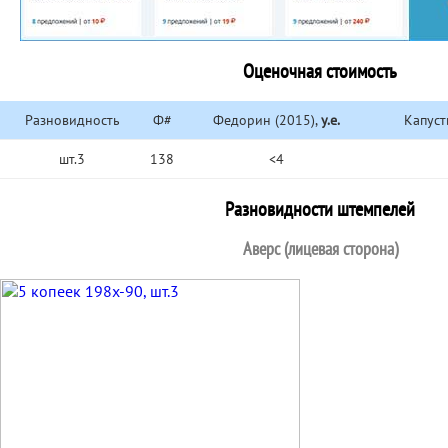
Оценочная стоимость
Разновидность
Ф#
Федорин (2015),
у.е.
Капуст
шт.3
138
<4
Разновидности штемпелей
Аверс (лицевая сторона)