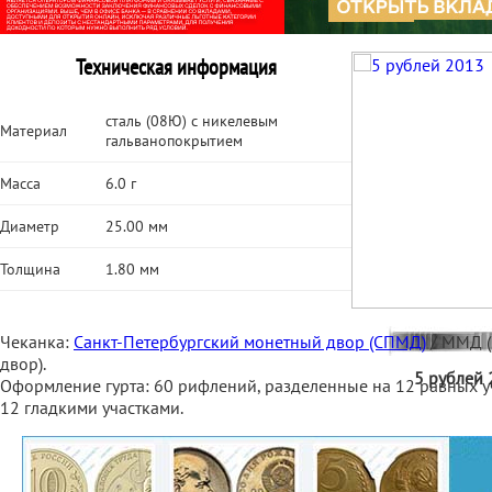
Техническая информация
сталь (08Ю) с никелевым
Материал
гальванопокрытием
Масса
6.0 г
Диаметр
25.00 мм
Толщина
1.80 мм
Чеканка:
Санкт-Петербургский монетный двор (СПМД)
/ ММД (
двор).
5 рублей 
Оформление гурта: 60 рифлений, разделенные на 12 равных у
12 гладкими участками.