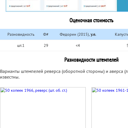
Оценочная стоимость
Разновидность
Ф#
Федорин (2015),
у.е.
Капуст
шт.1
29
<4
Разновидности штемпелей
Варианты штемпелей реверса (оборотной стороны) и аверса (
известны.