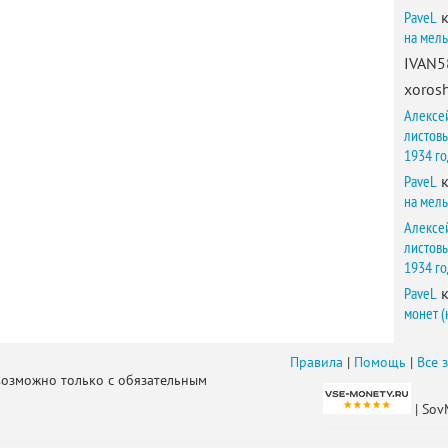
PaveL
к
на мел
IVAN5
xorosh
Алексе
листов
1934 г
PaveL
к
на мел
Алексе
листов
1934 г
PaveL
к
монет (
Правила
|
Помощь
|
Все 
возможно только с обязательным
| Sov