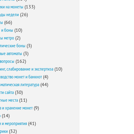
ки на монеты
(133)
оды недели
(26)
ты
(66)
 и боны
(10)
ы метро
(2)
лические боны
(3)
вые автоматы
(3)
вопросы
(162)
инг, слабирование и экспертиза
(10)
водство монет и банкнот
(4)
матическая литература
(44)
ти сайта
(30)
ные места
(11)
а и хранение монет
(9)
о
(14)
и и мероприятия
(41)
брики
(32)