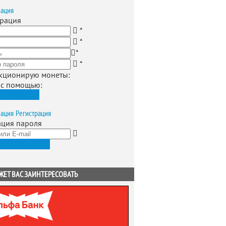
зация
трация
*
*
*
*
кционирую монеты
:
 с помощью:
истрироваться
зация
Регистрация
ация пароля
ить новый пароль
ЖЕТ ВАС ЗАИНТЕРЕСОВАТЬ