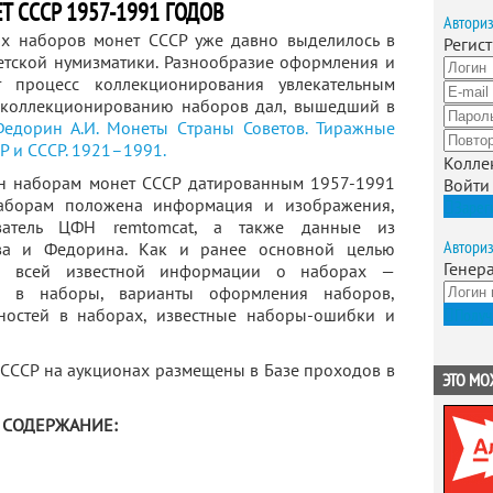
 СССР 1957-1991 ГОДОВ
Автори
х наборов монет СССР уже давно выделилось в
Регис
етской нумизматики. Разнообразие оформления и
т процесс коллекционирования увлекательным
к коллекционированию наборов дал, вышедший в
Федорин А.И. Монеты Cтраны Советов. Тиражные
Р и СССР. 1921–1991.
Колле
н наборам монет СССР датированным 1957-1991
Войти
наборам положена информация и изображения,
Зарег
ватель ЦФН remtomcat, а также данные из
Автори
ова и Федорина. Как и ранее основной целью
Генер
ор всей известной информации о наборах —
их в наборы, варианты оформления наборов,
Получ
ностей в наборах, известные наборы-ошибки и
 СССР на аукционах размещены в Базе проходов в
ЭТО МО
СОДЕРЖАНИЕ: