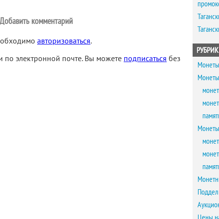
промок
Таганск
Добавить комментарий
Таганск
необходимо
авторизоваться
.
РУБРИК
 по электронной почте. Вы можете
подписаться
без
Монеты
Монеты
монет
монет
памят
Монеты
монет
монет
памят
Монетн
Поддел
Аукцио
Цены н