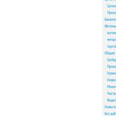
Ценни
Прох
Банкно
Жетоны
жетон
метал
торго
Общие 
Грейд
Произ
Нумиз
Новос
Монет
Чистк
Виде
Новост
Без ру