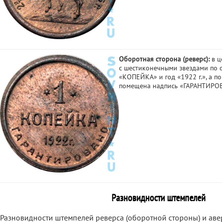
Оборотная сторона (реверс):
в ц
с шестиконечными звездами по 
«КОПЕЙКА» и год «1922 г.», а п
помещена надпись «ГАРАНТИРО
Разновидности штемпелей
Разновидности штемпелей реверса (оборотной стороны) и аве