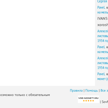
Сергей
PaveL
к
на мел
IVAN5
xorosh
Алексе
листов
1934 г
PaveL
к
на мел
Алексе
листов
1934 г
PaveL
к
монет (
Правила
|
Помощь
|
Все 
возможно только с обязательным
| Sov