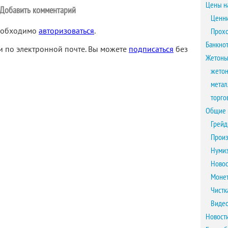
Цены н
Добавить комментарий
Ценни
необходимо
авторизоваться
.
Прох
Банкно
 по электронной почте. Вы можете
подписаться
без
Жетоны
жетон
метал
торго
Общие 
Грейд
Произ
Нумиз
Новос
Монет
Чистк
Виде
Новост