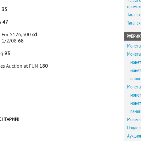
+5,5% к
промок
p
35
Таганск
fs
47
Таганск
s For $126,500
61
РУБРИК
d 1/2/08
68
Монеты
og
93
Монеты
монет
ries Auction at FUN
180
монет
памят
Монеты
монет
монет
памят
Монетн
ЕНТАРИЙ!
Поддел
Аукцио