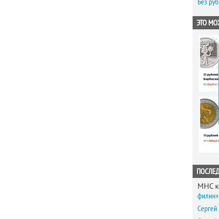
Без ру
ЭТО МО
ПОСЛЕ
MHC
к
филин» 
Сергей