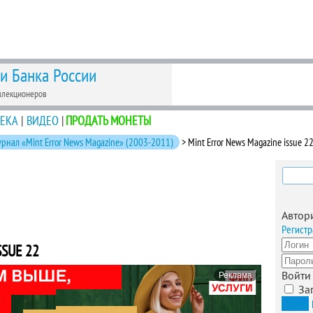
 и Банка России
ллекционеров
ЕКА
|
ВИДЕО
|
ПРОДАТЬ МОНЕТЫ
рнал «Mint Error News Magazine» (2003-2011)
> Mint Error News Magazine issue 2
Найти
Автор
Регистр
SSUE 22
Войти
Реклама
За
Вход