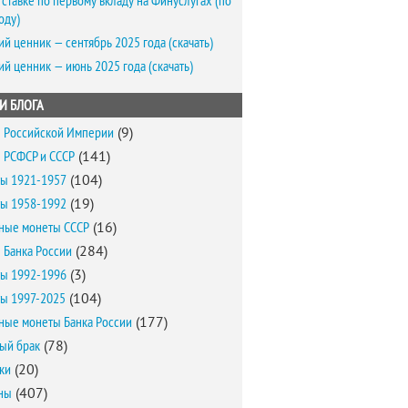
 ставке по первому вкладу на Финуслугах (по
оду)
ий ценник — сентябрь 2025 года (скачать)
ий ценник — июнь 2025 года (скачать)
И БЛОГА
 Российской Империи
(9)
 РСФСР и СССР
(141)
ы 1921-1957
(104)
ы 1958-1992
(19)
ные монеты СССР
(16)
 Банка России
(284)
ы 1992-1996
(3)
ы 1997-2025
(104)
ные монеты Банка России
(177)
ый брак
(78)
ки
(20)
ны
(407)