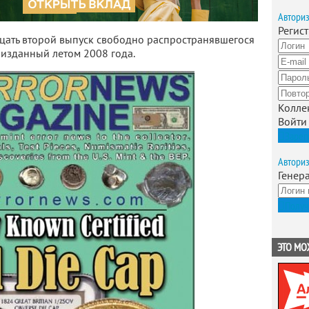
Автори
Регис
ать второй выпуск свободно распространявшегося
, изданный летом 2008 года.
Колле
Войти
Зарег
Автори
Генер
Получ
ЭТО МО