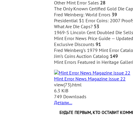
Other Mint Error Sales
28
The Only Known Certified Gold Die Ca
Fred Weinberg: World Errors
39
Presidential $1 Error Coins: 2007 Proo
What Are Die Caps?
53
1969-S Lincoln Cent Doubled Die Sell
Mint Error News Price Guide — Update
Exclusive Discounts
91
Fred Weinberg’s 1979 Mint Error Catal
Jim’s Coins Auction Catalog
149
Mint Errors Featured in Heritage Galle
Mint Error News Magazine issue 22
view(73).html
6.3 KiB
749 Downloads
Детали...
БУДЬТЕ ПЕРВЫМ, КТО ОСТАВИТ КОММ