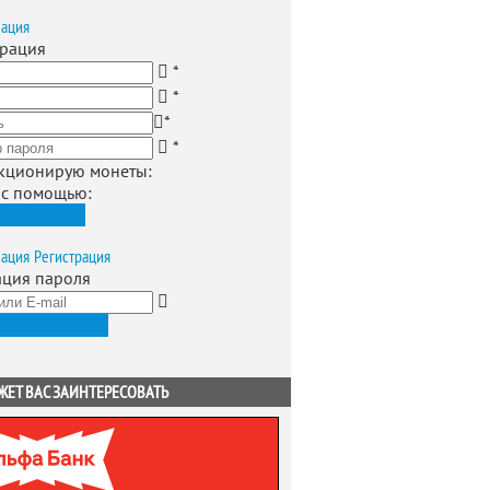
зация
трация
*
*
*
*
кционирую монеты
:
 с помощью:
истрироваться
зация
Регистрация
ация пароля
ить новый пароль
ЖЕТ ВАС ЗАИНТЕРЕСОВАТЬ