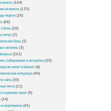
а монеты
(164)
ки на монеты
(133)
оды недели
(26)
ты
(66)
 и боны
(10)
ы метро
(2)
лические боны
(3)
вые автоматы
(3)
вопросы
(162)
инг, слабирование и экспертиза
(10)
водство монет и банкнот
(4)
матическая литература
(44)
ти сайта
(30)
ные места
(11)
а и хранение монет
(9)
о
(14)
и и мероприятия
(41)