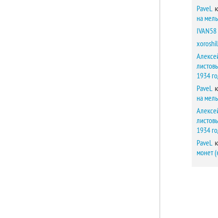
PaveL
к
на мел
IVAN58
xoroshil
Алексе
листов
1934 г
PaveL
к
на мел
Алексе
листов
1934 г
PaveL
к
монет (