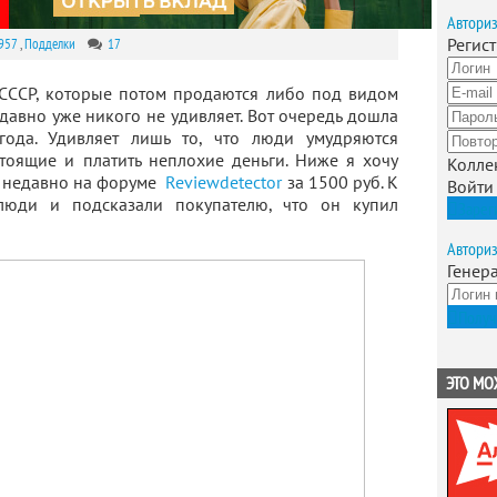
Автори
Регис
957
,
Подделки
17
СССР, которые потом продаются либо под видом
 давно уже никого не удивляет. Вот очередь дошла
ода. Удивляет лишь то, что люди умудряются
тоящие и платить неплохие деньги. Ниже я хочу
Колле
й недавно на форуме
Reviewdetector
за 1500 руб. К
Войти
люди и подсказали покупателю, что он купил
Зарег
Автори
Генер
Получ
ЭТО МО