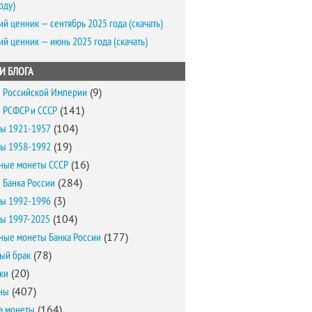
оду)
ий ценник — сентябрь 2025 года (скачать)
ий ценник — июнь 2025 года (скачать)
И БЛОГА
 Российской Империи
(9)
 РСФСР и СССР
(141)
ы 1921-1957
(104)
ы 1958-1992
(19)
ные монеты СССР
(16)
 Банка России
(284)
ы 1992-1996
(3)
ы 1997-2025
(104)
ные монеты Банка России
(177)
ый брак
(78)
ки
(20)
ны
(407)
а монеты
(164)