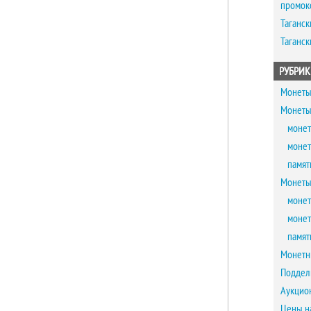
промок
Таганск
Таганск
РУБРИК
Монеты
Монеты
монет
монет
памят
Монеты
монет
монет
памят
Монетн
Поддел
Аукцио
Цены н