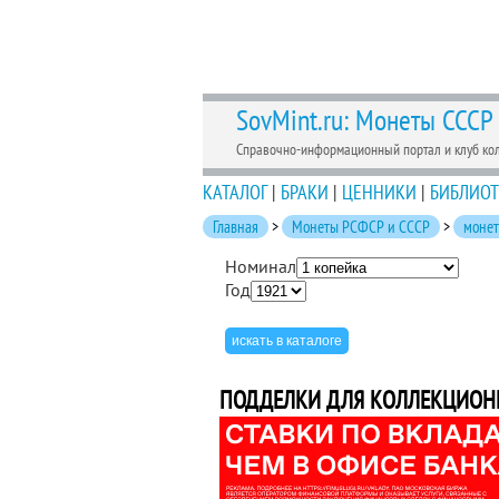
SovMint.ru: Монеты СССР
Справочно-информационный портал и клуб ко
КАТАЛОГ
|
БРАКИ
|
ЦЕННИКИ
|
БИБЛИОТ
Главная
>
Монеты РСФСР и СССР
>
моне
Номинал
Год
ПОДДЕЛКИ ДЛЯ КОЛЛЕКЦИОНЕР