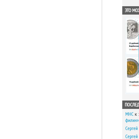
ЭТО МО
ПОСЛЕ
MHC
к 
филин» 
Сергей
Сергей