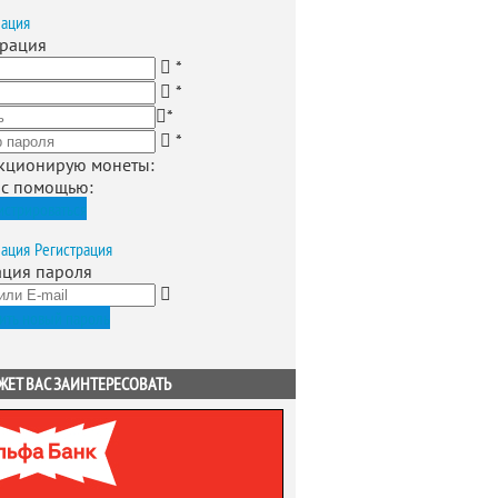
зация
трация
*
*
*
*
кционирую монеты
:
 с помощью:
истрироваться
зация
Регистрация
ация пароля
ить новый пароль
ЖЕТ ВАС ЗАИНТЕРЕСОВАТЬ