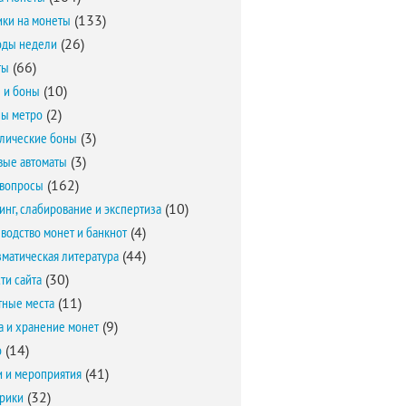
ки на монеты
(133)
оды недели
(26)
ты
(66)
 и боны
(10)
ы метро
(2)
лические боны
(3)
вые автоматы
(3)
вопросы
(162)
инг, слабирование и экспертиза
(10)
водство монет и банкнот
(4)
матическая литература
(44)
ти сайта
(30)
ные места
(11)
а и хранение монет
(9)
о
(14)
и и мероприятия
(41)
брики
(32)