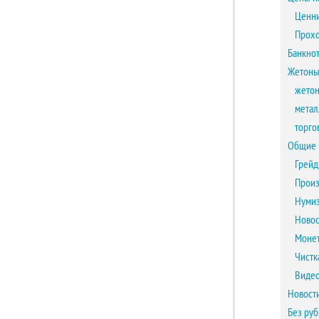
Ценни
Прох
Банкно
Жетоны
жетон
метал
торго
Общие 
Грейд
Произ
Нумиз
Новос
Монет
Чистк
Виде
Новост
Без ру