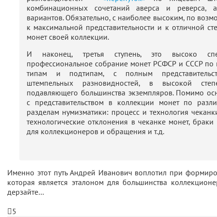
комбинационных сочетаний аверса и реверса, а
вариантов. Обязательно, с наиболее высоким, по воз
к максимальной представительности и к отличной ст
монет своей коллекции.
И наконец, третья ступень, это высоко спе
профессиональное собрание монет РСФСР и СССР по 
типам и подтипам, с полным представительс
штемпельных разновидностей, в высокой степ
подавляющего большинства экземпляров. Помимо ос
с представительством в коллекции монет по разл
разделам нумизматики: процесс и технология чеканк
технологические отклонения в чеканке монет, браки
для коллекционеров и обращения и т.д.
Именно этот путь Андрей Иванович воплотил при формиро
которая является эталоном для большинства коллекционе
дерзайте…
5