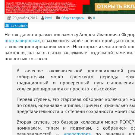
20 декабря, 2012
PaveL
Общие вопросы
0
В закладки
Не так давно я разместил заметку Андрея Ивановича Федо
подгравировках
, в заключительной части которой даются 
к коллекционированию монет. Некоторые из читателей посч
важности, эта часть статьи заслуживает отдельной заметки. 
полностью согласен.
В качестве заключительной дополнительной ре
собирателям монет советского периода можн
традиционный и проверенный путь становления 
коллекционирования от простого к высокому:
Первая ступень, это стартовая обзорная коллекция м
по годам, номиналам и типам. Причём с изначально в
представительности и к степени сохранности монет св
Вторая ступень, это базовая коллекция монет РСФСР
номиналам, типам и подтипам, с собранием о
разновидностей —
«перепуток»
по лицевым ште