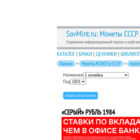
SovMint.ru: Монеты СССР
Справочно-информационный портал и клуб ко
КАТАЛОГ
|
БРАКИ
|
ЦЕННИКИ
|
БИБЛИОТ
Главная
>
Монеты РСФСР и СССР
>
моне
Номинал
Год
«СЕРЫЙ» РУБЛЬ 1984