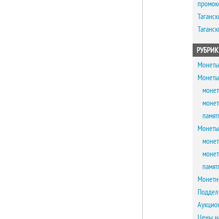
промок
Таганск
Таганск
РУБРИК
Монеты
Монеты
монет
монет
памят
Монеты
монет
монет
памят
Монетн
Поддел
Аукцио
Цены н