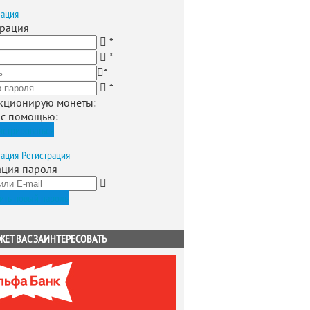
зация
трация
*
*
*
*
кционирую монеты
:
 с помощью:
истрироваться
зация
Регистрация
ация пароля
ить новый пароль
ЖЕТ ВАС ЗАИНТЕРЕСОВАТЬ