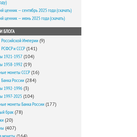
оду)
ий ценник — сентябрь 2025 года (скачать)
ий ценник — июнь 2025 года (скачать)
И БЛОГА
 Российской Империи
(9)
 РСФСР и СССР
(141)
ы 1921-1957
(104)
ы 1958-1992
(19)
ные монеты СССР
(16)
 Банка России
(284)
ы 1992-1996
(3)
ы 1997-2025
(104)
ные монеты Банка России
(177)
ый брак
(78)
ки
(20)
ны
(407)
а монеты
(164)