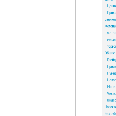
Ценни
Прох
Банкно
Жетоны
жетон
метал
торго
Общие 
Грейд
Произ
Нумиз
Новос
Монет
Чистк
Виде
Новост
Без ру