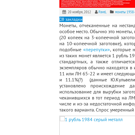
20 ноября, 2012
PaveL
монеты 1958
В закладки
Монеты, отчеканенные на нестан
особое место. Обычно это монеты,
(20 копеек на 3-копеечной загото
на 10-копеечной заготовке), кото
подобные
«перепутки»
, которые 
из таких монет является 1 рубль 1
стандартных, а также отличаетс
экземпляров обычно находятся в и
11 или ЛН 65-22 и имеет следующий 
и 11.1%(?) (данные Ю.Кульвел
установлено происхождение д
использование для вырубки загото
чеканившихся в тот период на ЛМ
числе и из-за недостаточной инф
такого варианта. Спрос умеренный