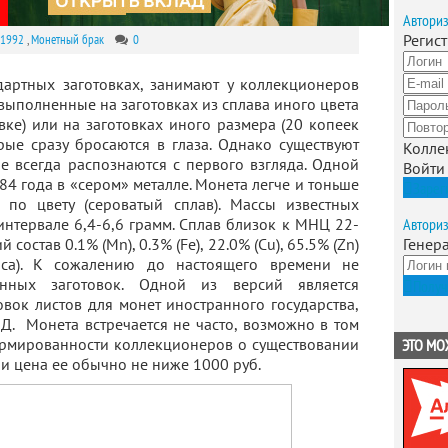
Автори
Регис
-1992
,
Монетный брак
0
дартных заготовках, занимают у коллекционеров
 выполненные на заготовках из сплава иного цвета
вке) или на заготовках иного размера (20 копеек
рые сразу бросаются в глаза. Однако существуют
Колле
не всегда распознаются с первого взгляда. Одной
Войти
984 года в «сером» металле. Монета легче и тоньше
Зарег
я по цвету (сероватый сплав). Массы известных
нтервале 6,4-6,6 грамм. Сплав близок к МНЦ 22-
Автори
состав 0.1% (Mn), 0.3% (Fe), 22.0% (Cu), 65.5% (Zn)
Генер
иса). К сожалению до настоящего времени не
анных заготовок. Одной из версий является
Получ
вок листов для монет иностранного государства,
Д. Монета встречается не часто, возможно в том
ормированности коллекционеров о существовании
ЭТО МО
 и цена ее обычно не ниже 1000 руб.