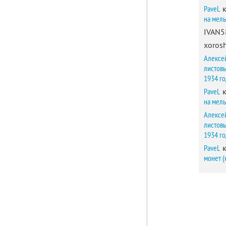
PaveL
к
на мел
IVAN5
xorosh
Алексе
листов
1934 г
PaveL
к
на мел
Алексе
листов
1934 г
PaveL
к
монет (