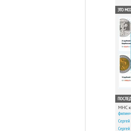
ЭТО МО
ПОСЛЕ
MHC
к
филин» 
Сергей
Сергей