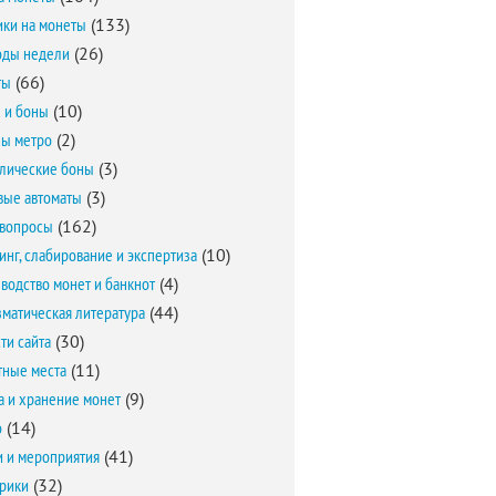
ки на монеты
(133)
оды недели
(26)
ты
(66)
 и боны
(10)
ы метро
(2)
лические боны
(3)
вые автоматы
(3)
вопросы
(162)
инг, слабирование и экспертиза
(10)
водство монет и банкнот
(4)
матическая литература
(44)
ти сайта
(30)
ные места
(11)
а и хранение монет
(9)
о
(14)
и и мероприятия
(41)
брики
(32)