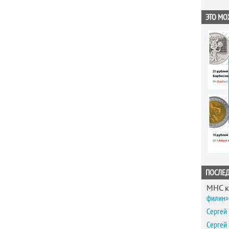
ЭТО МО
ПОСЛЕ
MHC
к
филин» 
Сергей
Сергей