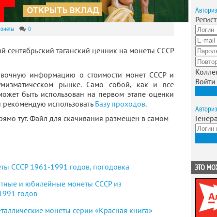
Автори
Регис
монеты
0
й сентябрьский таганский ценник на монеты СССР
Колле
вочную информацию о стоимости монет СССР и
Войти
мизматическом рынке. Само собой, как и все
Зарег
может быть использован на первом этапе оценки
и рекомендую использовать
Базу проходов
.
Автори
рямо тут. Файл для скачивания размещен в самом
Генер
Получ
еты СССР 1961-1991 годов, погодовка
ЭТО МО
ятные и юбилейные монеты СССР из
1991 годов
еталлические монеты серии «Красная книга»