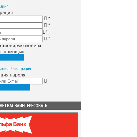
зация
трация
*
*
*
*
кционирую монеты
:
 с помощью:
истрироваться
зация
Регистрация
ация пароля
ить новый пароль
ЖЕТ ВАС ЗАИНТЕРЕСОВАТЬ