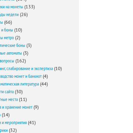
ки на монеты
(133)
оды недели
(26)
ты
(66)
 и боны
(10)
ы метро
(2)
лические боны
(3)
вые автоматы
(3)
вопросы
(162)
инг, слабирование и экспертиза
(10)
водство монет и банкнот
(4)
матическая литература
(44)
ти сайта
(30)
ные места
(11)
а и хранение монет
(9)
о
(14)
и и мероприятия
(41)
брики
(32)