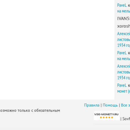
PaveL
к
на мел
IVAN5
xorosh
Алексе
листов
1934 г
PaveL
к
на мел
Алексе
листов
1934 г
PaveL
к
монет (
Правила
|
Помощь
|
Все 
возможно только с обязательным
| Sov