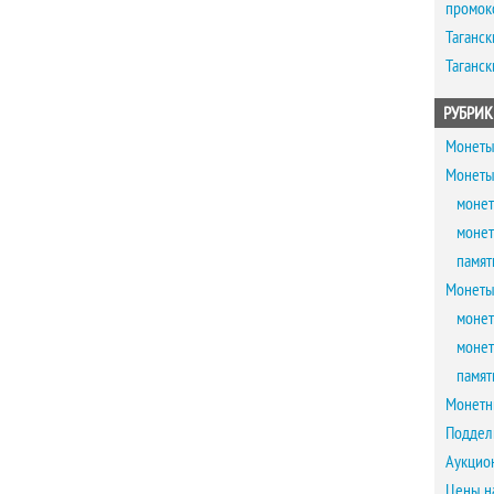
промок
Таганск
Таганск
РУБРИК
Монеты
Монеты
монет
монет
памят
Монеты
монет
монет
памят
Монетн
Поддел
Аукцио
Цены н