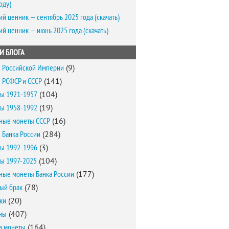
оду)
ий ценник — сентябрь 2025 года (скачать)
ий ценник — июнь 2025 года (скачать)
И БЛОГА
 Российской Империи
(9)
 РСФСР и СССР
(141)
ы 1921-1957
(104)
ы 1958-1992
(19)
ные монеты СССР
(16)
 Банка России
(284)
ы 1992-1996
(3)
ы 1997-2025
(104)
ные монеты Банка России
(177)
ый брак
(78)
ки
(20)
ны
(407)
а монеты
(164)