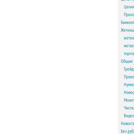
Ценни
Прох
Банкно
Жетоны
жетон
метал
торго
Общие 
Грейд
Произ
Нумиз
Новос
Монет
Чистк
Виде
Новост
Без ру