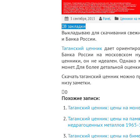
3 сентября, 2013
PaveL
Ценники на 
В закладки
Выкладываю для скачивания свежи
и Банка России.
Таганский ценник
дает ориентиро
Банка России на московском ну
ценники, он не идеален. Однако 
монет. Для более детальной оценк
Скачать таганский ценник можно п
низу заметки.
0
Похожие записи:
Таганский ценник: цены на мон
Таганский ценник: цены на пам
недрагоценных металлов 1965-
Таганский ценник: цены на бим