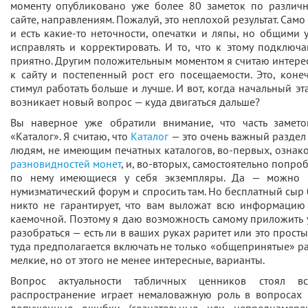
моменту опубликовано уже более 80 заметок по различ
сайте, направлениям. Пожалуй, это неплохой результат. Само
и есть какие-то неточности, опечатки и ляпы, но общими 
исправлять и корректировать. И то, что к этому подключ
приятно. Другим положительным моментом я считаю интере
к сайту и постепенный рост его посещаемости. Это, кон
стимул работать больше и лучше. И вот, когда начальный э
возникает новый вопрос — куда двигаться дальше?
Вы наверное уже обратили внимание, что часть замето
«Каталог». Я считаю, что
Каталог
— это очень важный раздел 
людям, не имеющим печатных каталогов, во-первых, ознак
разновидностей монет
, и, во-вторых, самостоятельно попр
по нему имеющиеся у себя экземпляры. Да — можно 
нумизматический форум и спросить там. Но бесплатный сыр 
никто не гарантирует, что вам выложат всю информацию
каемочной. Поэтому я даю возможность самому приложить 
разобраться — есть ли в ваших руках раритет или это просты
туда предполагается включать не только «общепринятые» ра
мелкие, но от этого не менее интересные, варианты.
Вопрос актуальности табличных ценников стоял в
распространение играет немаловажную роль в вопросах 