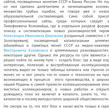
сайтов, посвященных монетам СССР и Банка России. Но п
из них сделано дилетантами и начинающими коллек
множество грубых ошибок, не говоря уже о низк
образовательной составляющей. Само собой прису
профессиональные сайты, среди которых следует 
Тимофеевича Коломийца, где в отдельном разделе форум
поиску и систематизации новых разновидностей тир
Александра Ивановича Широкова
(созданный совместно с
Золотаревым), посвященный каталогизации штемпе
юбилейных и памятных монет СССР из медно-никелев
Викторовича Кульвелиса
о штемпельных разновидностях
некоторые другие. Однако эти ресурсы по сути являются 
решил пойти по иному пути — создать блог, где в виде отд
интересную, полезную и востребованную коллекционер
читатель видел не только таблицы каталога или строгое 
монет, но и мог узнать что-то новое о технологии их про
возникающих в процессе этого производства, о широк
нашей Родины и самой прелести коллекционирования этих 
маститых коллекционеров, о новых работах и открыт
дожидаясь пока их включат в каталоги, узнать то, что 
каталогов и посему малодоступно широкой общественности.
Не смотря на то, что этот блог я начал вести только в се