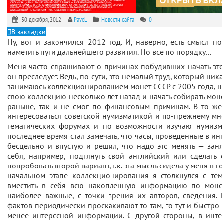
30 декабря, 2012
PaveL
Новости сайта
0
В закладки
Ну, вот и закончился 2012 год. И, наверно, есть смысл по
наметить пути дальнейшего развития. Но все по порядку…
Меня часто спрашивают о причинах побудивших начать это
он преследует. Ведь, по сути, это немалый труд, который ник
занимаюсь коллекционированием монет СССР с 2005 года, 
свою коллекцию несколько лет назад и начать собирать моне
раньше, так и не смог по финансовым причинам. В то же
интересоваться советской нумизматикой и по-прежнему м
тематических форумах и по возможности изучаю нумизма
последнее время стал замечать, что часы, проведенные в ин
бесцельно и впустую и решил, что надо это менять — зан
себя, например, подтянуть свой английский или сделать
попробовать второй вариант, т.к. эта мысль сидела у меня в г
начальном этапе коллекционирования я столкнулся с тем
вместить в себя всю накопленную информацию по монет
наиболее важные, с точки зрения их авторов, сведения.
фактов периодически проскакивают то там, то тут и быстро
менее интересной информации. С другой стороны, в инте