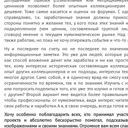
допущенные ошибки (сознательные или непреднамере
ценников позволяют более опытным коллекционерам 
дешевле. Тоже самое касается и оценок на форумах. С о
справедливо, т.к. заработанные знания должны принос
стороны понятно и желание тех, у кого пока этих знаний н
подкрепленное (чем ценник, составленный группой ли
сговору) мнение о текущем нумизматическом рынке. Над 
также работаю, но пока не хочу опережать события и что-то
Ну и последнее по счету, но не последнее по значени
информационные заметки. Это уже для людей, которые р
как способ вложения денег или заработка и ни как просто
тех, кому интересна историческая составляющая коллекц
опыт других коллекционеров и их подходы, интересна те
многое другое. Само собой, я в одиночку вряд-ли смогу охв
ограниченности по времени, так и по знаниям. Изучить с н
или попросить поделиться того, кто уже это изучил и готов
с другим? Второй вариант мне видится более правильным 
чтобы профессионалы от нумизматики, видя интерес читате
свои работы и наработки. А я, в свою очередь, всегда готов и
Хочу особенно поблагодарить всех, кто принимал участ
проекта и абсолютно бескорыстно помогал, подсказыва
изображениями и своими знаниями. Огромное вам всем спа