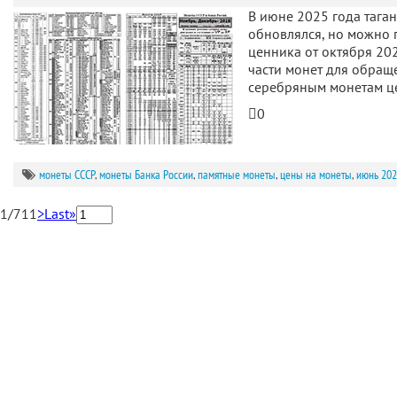
В июне 2025 года тага
обновлялся, но можно 
ценника от октября 202
части монет для обращ
серебряным монетам 
0
монеты СССР
,
монеты Банка России
,
памятные монеты
,
цены на монеты
,
июнь 20
1/71
1
>
Last»