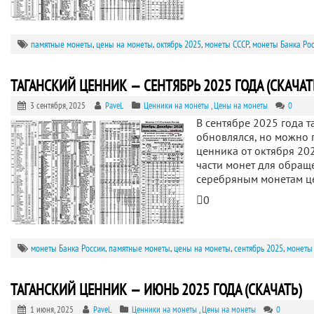
памятные монеты
,
цены на монеты
,
октябрь 2025
,
монеты СССР
,
монеты Банка Ро
ТАГАНСКИЙ ЦЕННИК — СЕНТЯБРЬ 2025 ГОДА (СКАЧАТ
3 сентября, 2025
PaveL
Ценники на монеты
,
Цены на монеты
0
В сентябре 2025 года т
обновлялся, но можно 
ценника от октября 202
части монет для обращ
серебряным монетам 
0
монеты Банка России
,
памятные монеты
,
цены на монеты
,
сентябрь 2025
,
монеты
ТАГАНСКИЙ ЦЕННИК — ИЮНЬ 2025 ГОДА (СКАЧАТЬ)
1 июня, 2025
PaveL
Ценники на монеты
,
Цены на монеты
0