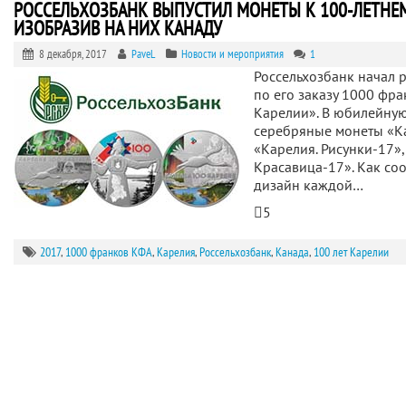
РОССЕЛЬХОЗБАНК ВЫПУСТИЛ МОНЕТЫ К 100-ЛЕТНЕ
ИЗОБРАЗИВ НА НИХ КАНАДУ
8 декабря, 2017
PaveL
Новости и мероприятия
1
Россельхозбанк начал
по его заказу 1000 фр
Карелии». В юбилейну
серебряные монеты «Ка
«Карелия. Рисунки-17»,
Красавица-17». Как со
дизайн каждой…
5
2017
,
1000 франков КФА
,
Карелия
,
Россельхозбанк
,
Канада
,
100 лет Карелии