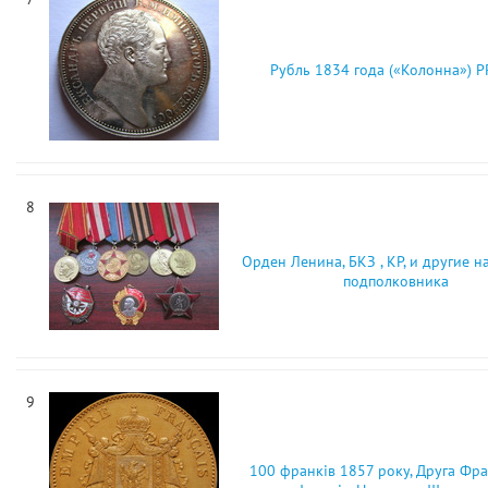
Рубль 1834 года («Колонна») 
8
Орден Ленина, БКЗ , КР, и другие н
подполковника
9
100 франків 1857 року, Друга Фр