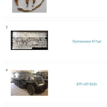
3
Полтинники 477шт
4
БТР «ОТ-810»