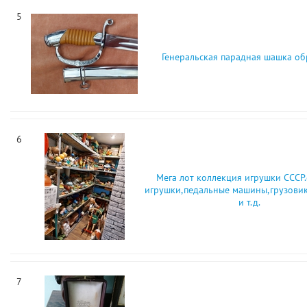
5
Генеральская парадная шашка об
6
Мега лот коллекция игрушки СССР
игрушки,педальные машины,грузови
и т.д.
7