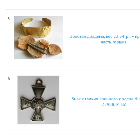
5
Золотая диадема, вес 22,24гр., + п
часть горшка
6
Знак отличия военного ордена 4 с
72928, РТВ?