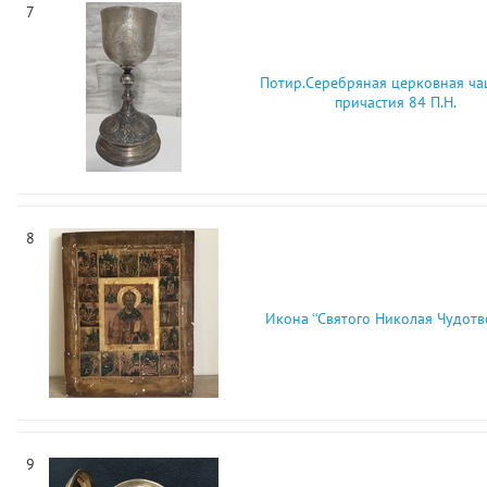
7
Потир.Серебряная церковная ча
причастия 84 П.Н.
8
Икона ‘‘Святого Николая Чудотв
9