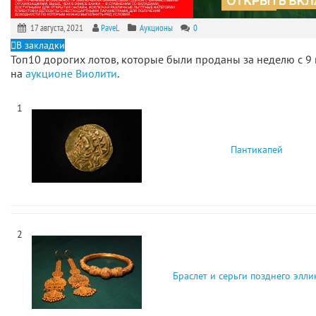
17 августа, 2021
PaveL
Аукционы
0
В закладки
Топ10 дорогих лотов, которые были проданы за неделю с 9 
на
аукционе Виолити
.
1
Пантикапей
2
Браслет и серьги позднего элл