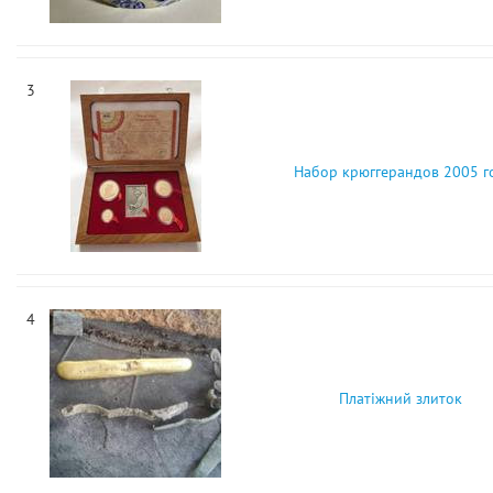
3
Набор крюггерандов 2005 г
4
Платіжний злиток