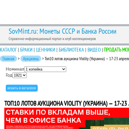
SovMint.ru: Монеты СССР и Банка России
Справочно-информационный портал и клуб коллекционеров
КАТАЛОГ
|
БРАКИ
|
ЦЕННИКИ
|
БИБЛИОТЕКА
|
ВИДЕО
|
ПРОДАТЬ МО
Главная
>
Аукционы
> Топ10 лотов аукциона Violity (Украина) — 17-23 апрел
Номинал
Год
ТОП10 ЛОТОВ АУКЦИОНА VIOLITY (УКРАИНА) — 17-23