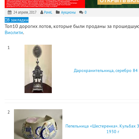
24 апреля, 2017
PaveL
Аукционы
0
В закладки
Топ10 дорогих лотов, которые были проданы за прошедшу
Виолити
.
1
Дарохранительница, серебро 84 
2
Пепельница «Шестеренка». Кульбах З
1930 г