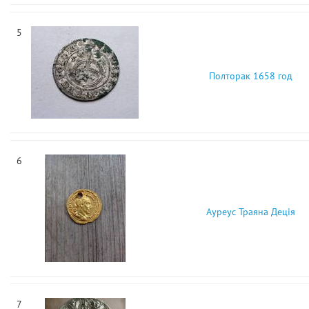
5
Полторак 1658 год
6
Ауреус Траяна Деція
7