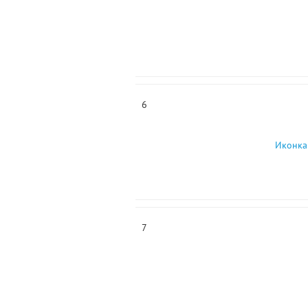
6
Иконка
7