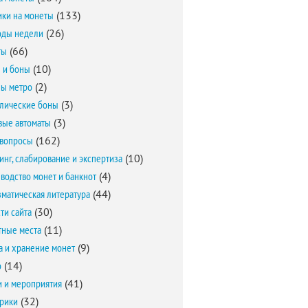
ки на монеты
(133)
оды недели
(26)
ты
(66)
 и боны
(10)
ы метро
(2)
лические боны
(3)
вые автоматы
(3)
вопросы
(162)
инг, слабирование и экспертиза
(10)
водство монет и банкнот
(4)
матическая литература
(44)
ти сайта
(30)
ные места
(11)
а и хранение монет
(9)
о
(14)
и и мероприятия
(41)
брики
(32)