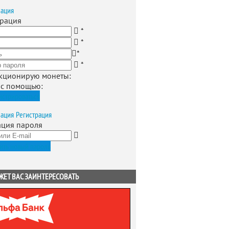
зация
трация
*
*
*
*
кционирую монеты
:
 с помощью:
истрироваться
зация
Регистрация
ация пароля
ить новый пароль
ЖЕТ ВАС ЗАИНТЕРЕСОВАТЬ