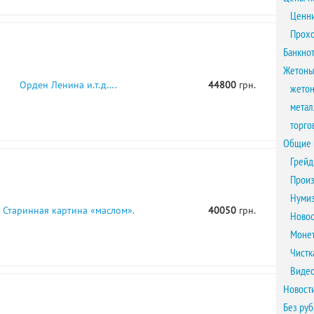
Ценни
Прох
Банкно
Жетоны
Орден Ленина и.т.д….
44800
грн.
жетон
метал
торго
Общие 
Грейд
Произ
Нумиз
Старинная картина «маслом».
40050
грн.
Новос
Монет
Чистк
Виде
Новост
Без ру