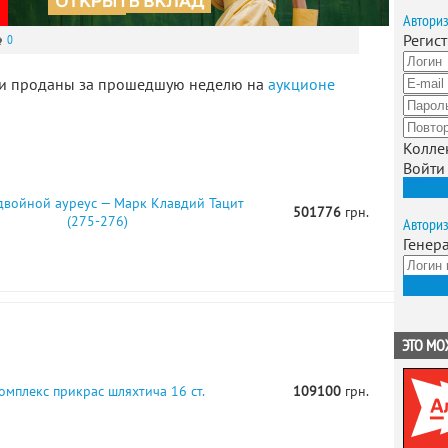
Автори
Регис
0
ыли проданы за прошедшую неделю на
аукционе
Колле
Войти
Зарег
двойной ауреус — Марк Клавдий Тацит
501776
грн.
(275-276)
Автори
Генер
Получ
ЭТО МО
омплекс прикрас шляхтича 16 ст.
109100
грн.