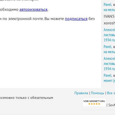
PaveL
к
необходимо
авторизоваться
.
на мел
IVAN5
 по электронной почте. Вы можете
подписаться
без
xorosh
Алексе
листов
1934 г
PaveL
к
на мел
Алексе
листов
1934 г
PaveL
к
монет (
Правила
|
Помощь
|
Все 
возможно только с обязательным
| Sov