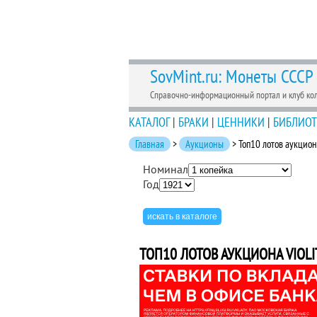
SovMint.ru: Монеты СССР
Справочно-информационный портал и клуб ко
КАТАЛОГ
|
БРАКИ
|
ЦЕННИКИ
|
БИБЛИОТ
Главная
>
Аукционы
> Топ10 лотов аукциона
Номинал
Год
ТОП10 ЛОТОВ АУКЦИОНА VIOLIT