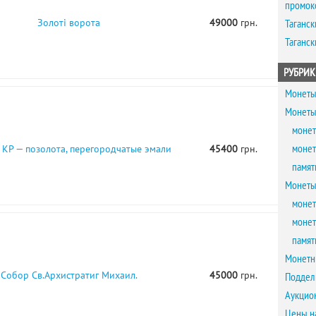
промок
Золоті ворота
49000
грн.
Таганск
Таганск
РУБРИК
Монеты
Монеты
монет
монет
 КР — позолота, перегородчатые эмали
45400
грн.
памят
Монеты
монет
монет
памят
Монетн
Собор Св.Архистратиг Михаил.
45000
грн.
Поддел
Аукцио
Цены н