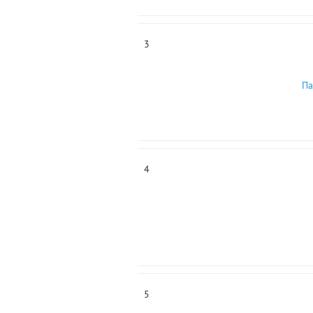
3
Па
4
5