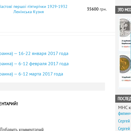
іастові першої п’ятирічки 1929-1932
35600
грн.
ЭТО МО
Ленінська Кузня
краина) — 16-22 января 2017 года
краина) — 6-12 февраля 2017 года
краина) — 6-12 марта 2017 года
ПОСЛЕ
ЕНТАРИЙ!
MHC
к
филин» 
Сергей
Сергей
Добавить комментарий