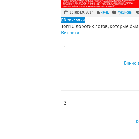
13 апреля, 2017
PaveL
Аукционы
В закладки
Топ10 дорогих лотов, которые б
Виолити
.
1
Бинио 
2
К