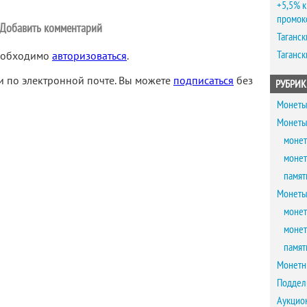
+5,5% к
промок
Добавить комментарий
Таганск
Таганск
необходимо
авторизоваться
.
 по электронной почте. Вы можете
подписаться
без
РУБРИК
Монеты
Монеты
монет
монет
памят
Монеты
монет
монет
памят
Монетн
Поддел
Аукцио