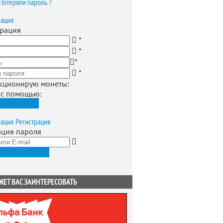
Потеряли пароль ?
зация
трация
*
*
*
*
кционирую монеты
:
 с помощью:
истрироваться
зация
Регистрация
ация пароля
ить новый пароль
ЖЕТ ВАС ЗАИНТЕРЕСОВАТЬ