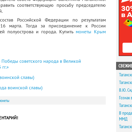
авить соответствующую просьбу председателю
й.
остав Российской Федерации по результатам
16 марта. Тогда за присоединение к России
ей полуострова и города. Купить
монеты Крым
е Победы советского народа в Великой
СВЕЖИЕ
гг.»
Таганск
 воинской славы)
Таганск
ода воинской славы)
В.Ю. Си
Гознак 
монеты
Таганск
В прода
ЕНТАРИЙ!
ММД
Таганск