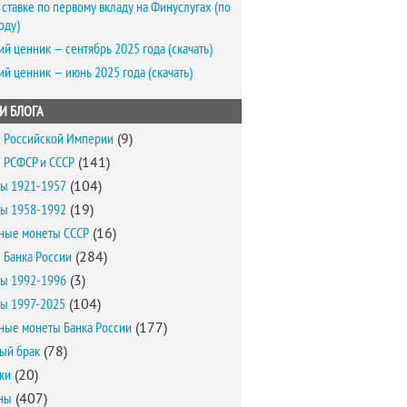
 ставке по первому вкладу на Финуслугах (по
оду)
ий ценник — сентябрь 2025 года (скачать)
ий ценник — июнь 2025 года (скачать)
И БЛОГА
 Российской Империи
(9)
 РСФСР и СССР
(141)
ы 1921-1957
(104)
ы 1958-1992
(19)
ные монеты СССР
(16)
 Банка России
(284)
ы 1992-1996
(3)
ы 1997-2025
(104)
ные монеты Банка России
(177)
ый брак
(78)
ки
(20)
ны
(407)