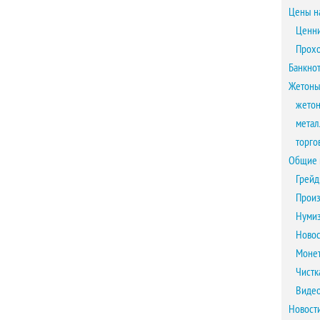
Цены н
Ценни
Прох
Банкно
Жетоны
жетон
метал
торго
Общие 
Грейд
Произ
Нумиз
Новос
Монет
Чистк
Виде
Новост