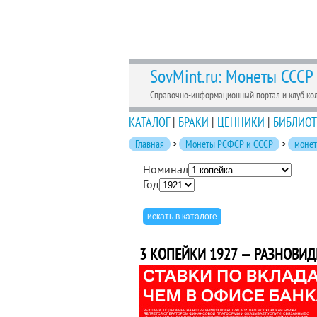
SovMint.ru: Монеты СССР
Справочно-информационный портал и клуб ко
КАТАЛОГ
|
БРАКИ
|
ЦЕННИКИ
|
БИБЛИОТ
Главная
>
Монеты РСФСР и СССР
>
моне
Номинал
Год
3 КОПЕЙКИ 1927 — РАЗНОВИД