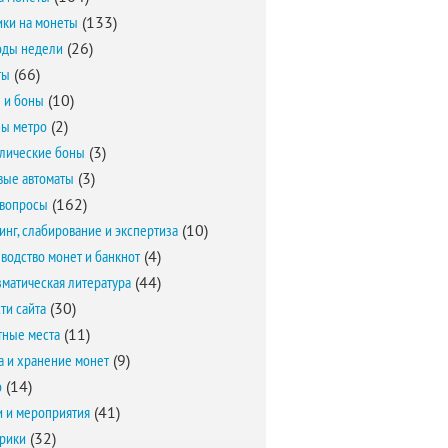
ки на монеты
(133)
оды недели
(26)
ты
(66)
 и боны
(10)
ы метро
(2)
лические боны
(3)
вые автоматы
(3)
вопросы
(162)
инг, слабирование и экспертиза
(10)
водство монет и банкнот
(4)
матическая литература
(44)
ти сайта
(30)
ные места
(11)
а и хранение монет
(9)
о
(14)
и и мероприятия
(41)
брики
(32)