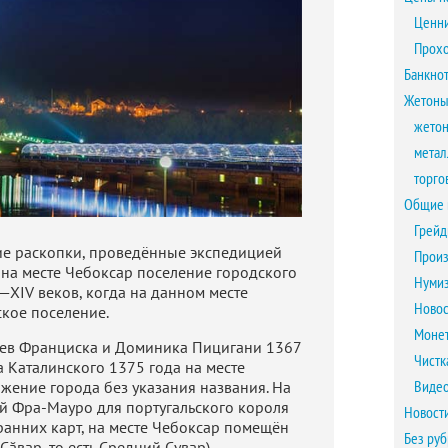
Ценни
Прох
Банкно
Жетоны
жетон
метал
торго
Общие 
Грейд
ие раскопки, проведённые экспедицией
Произ
, на месте Чебоксар поселение городского
Нумиз
—XIV веков, когда на данном месте
Новос
кое поселение.
Монет
цев Франциска и Доминика Пицигани 1367
Чистк
са Каталинского 1375 года на месте
Виде
жение города без указания названия. На
ой Фра-Мауро для португальского короля
Новост
ранних карт, на месте Чебоксар помещён
Без ру
Сăвар, то есть Средний Сувар).