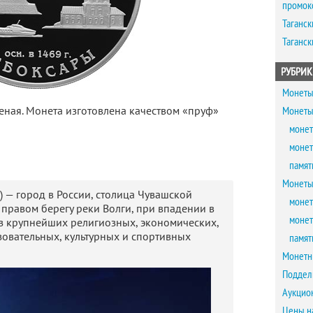
промок
Таганск
Таганск
РУБРИК
Монеты
ная. Монета изготовлена качеством «пруф»
Монеты
монет
монет
памят
Монеты
 — город в России, столица Чувашской
монет
 правом берегу реки Волги, при впадении в
монет
из крупнейших религиозных, экономических,
зовательных, культурных и спортивных
памят
Монетн
Поддел
Аукцио
Цены н