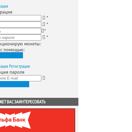
зация
трация
*
*
*
*
кционирую монеты
:
 с помощью:
истрироваться
зация
Регистрация
ация пароля
ить новый пароль
ЖЕТ ВАС ЗАИНТЕРЕСОВАТЬ