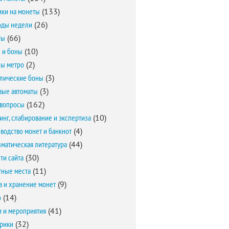
ки на монеты
(133)
оды недели
(26)
ты
(66)
 и боны
(10)
ы метро
(2)
лические боны
(3)
вые автоматы
(3)
вопросы
(162)
инг, слабирование и экспертиза
(10)
водство монет и банкнот
(4)
матическая литература
(44)
ти сайта
(30)
ные места
(11)
а и хранение монет
(9)
о
(14)
и и мероприятия
(41)
брики
(32)