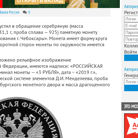
Автори
Регис
Банка России
0
устил в обращение серебряную (масса
31,1 г, проба сплава — 925) памятную монету
ования г. Чебоксары». Монета имеет форму круга
боротной сторон монеты по окружности имеется
Колле
Войти
Зарег
оложено рельефное изображение
ой Федерации, имеются надписи: «РОССИЙСКАЯ
Автори
ал монеты — «3 РУБЛЯ», дата − «2019 г.»,
Генер
ской системе элементов Д.И. Менделеева, проба
рбургского монетного двора и масса драгоценного
Получ
ЭТО МО