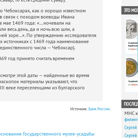
ЭТО МО
о Чебоксарах, как о хорошо известном
в связи с походом воеводы Ивана
в мае 1469 года: «…ночевали на
ли весь день, да и ночь всю шли, а
ней зоре…». По утверждению исследователя
ых источниках с 1469 года наименование
единственного числа — Чебоксар).
69 год принято считать временем
есмотре этой даты — найденные во время
раскопок материалы указывают, что
II веке переселенцами из булгарского
ПОСЛЕ
Источник:
Банк России
.
MHC
к
филин» 
Сергей
основания Государственного музея-усадьбы
Сергей