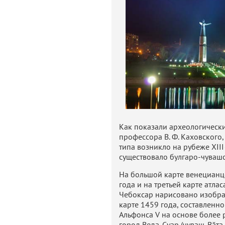
Как показали археологическ
профессора В. Ф. Каховского
типа возникло на рубеже XIII
существовало булгаро-чувашс
На большой карте венециан
года и на третьей карте атла
Чебоксар нарисовано изобра
карте 1459 года, составленн
Альфонса V на основе более 
город Веда-Суар (чуваш. Вăта 