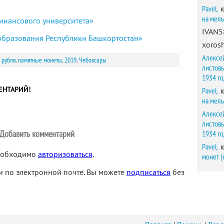
PaveL
к
на мел
Финансового университета»
IVAN5
 образования Республики Башкортостан»
xorosh
Алексе
 рубля
,
памятные монеты
,
2019
,
Чебоксары
листов
1934 г
ЕНТАРИЙ!
PaveL
к
на мел
Алексе
листов
Добавить комментарий
1934 г
PaveL
к
необходимо
авторизоваться
.
монет (
 по электронной почте. Вы можете
подписаться
без