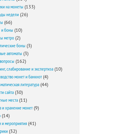
ки на монеты
(133)
оды недели
(26)
ты
(66)
 и боны
(10)
ы метро
(2)
лические боны
(3)
вые автоматы
(3)
вопросы
(162)
инг, слабирование и экспертиза
(10)
водство монет и банкнот
(4)
матическая литература
(44)
ти сайта
(30)
ные места
(11)
а и хранение монет
(9)
о
(14)
и и мероприятия
(41)
брики
(32)