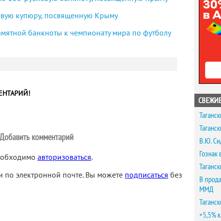
левую купюру, посвященную Крыму
амятной банкноты к чемпионату мира по футболу
ЕНТАРИЙ!
СВЕЖИЕ
Таганск
Таганск
Добавить комментарий
В.Ю. Си
Гознак 
необходимо
авторизоваться
.
Таганск
 по электронной почте. Вы можете
подписаться
без
В прода
ММД
Таганск
+5,5% к