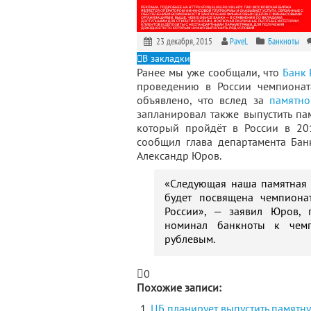
23 декабря, 2015
PaveL
Банкноты
В закладки
Ранее мы уже сообщали, что
Банк 
проведению в России чемпионат
объявлено, что вслед за
памятно
запланировал также выпустить па
который пройдёт в России в 201
сообщил глава департамента Ба
Александр Юров.
«Следующая наша памятная 
будет посвящена чемпиона
России», — заявил Юров, 
номинал банкноты к чемп
рублевым.
0
Похожие записи:
ЦБ планирует выпустить памятн