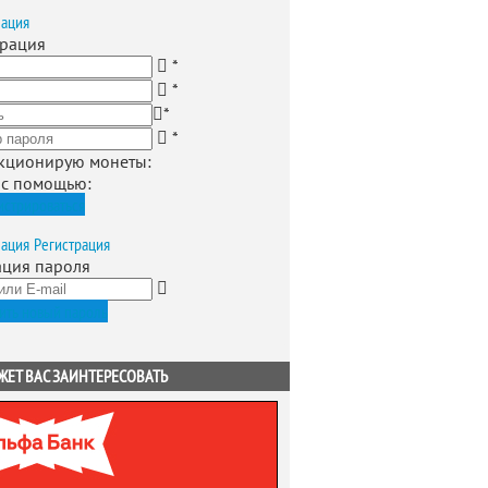
зация
трация
*
*
*
*
кционирую монеты
:
 с помощью:
истрироваться
зация
Регистрация
ация пароля
ить новый пароль
ЖЕТ ВАС ЗАИНТЕРЕСОВАТЬ