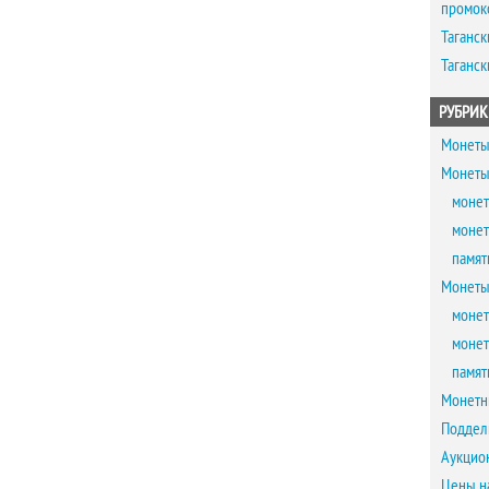
промок
Таганск
Таганск
РУБРИК
Монеты
Монеты
монет
монет
памят
Монеты
монет
монет
памят
Монетн
Поддел
Аукцио
Цены н