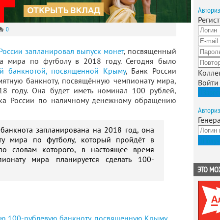
Автори
Регис
0
России запланировал выпуск монет
, посвященный
а мира по футболу в 2018 году. Сегодня было
й банкнотой, посвященной Крыму
, Банк России
Колле
мятную банкноту, посвящённую чемпионату мира,
Войти
8 году. Она будет иметь номинал 100 рублей,
Зарег
нка России по наличному денежному обращению
Автори
Генер
банкнота запланирована на 2018 год, она
ту мира по футболу, который пройдёт в
Получ
по словам которого, в настоящее время
ионату мира планируется сделать 100-
ЭТО МО
ую 100-рублевую банкноту, посвященную Крыму