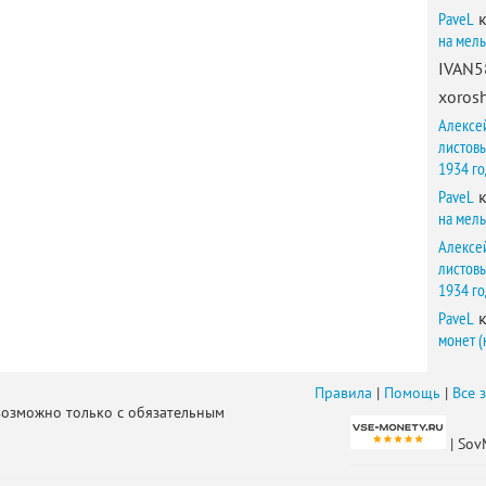
PaveL
к
на мел
IVAN5
xorosh
Алексе
листов
1934 г
PaveL
к
на мел
Алексе
листов
1934 г
PaveL
к
монет (
Правила
|
Помощь
|
Все 
возможно только с обязательным
| Sov