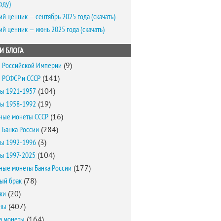
оду)
ий ценник — сентябрь 2025 года (скачать)
ий ценник — июнь 2025 года (скачать)
И БЛОГА
 Российской Империи
(9)
 РСФСР и СССР
(141)
ы 1921-1957
(104)
ы 1958-1992
(19)
ные монеты СССР
(16)
 Банка России
(284)
ы 1992-1996
(3)
ы 1997-2025
(104)
ные монеты Банка России
(177)
ый брак
(78)
ки
(20)
ны
(407)
а монеты
(164)