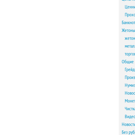
Ценни
Прох
Банкно
Жетоны
жетон
метал
торго
Общие 
Грейд
Произ
Нумиз
Новос
Монет
Чистк
Виде
Новост
Без ру