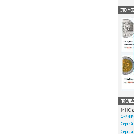
ЭТО МО
ПОСЛЕ
MHC
к
филин» 
Сергей
Сергей