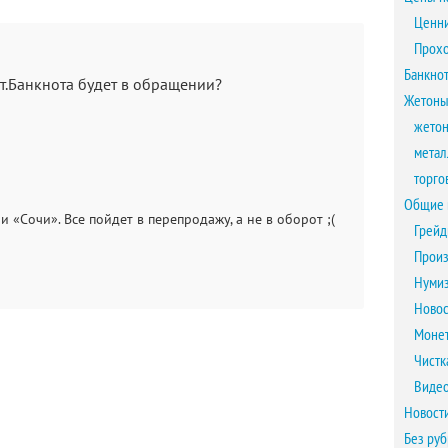
Ценни
Прох
Банкно
т.Банкнота будет в обращении?
Жетоны
жетон
метал
торго
Общие 
и «Сочи». Все пойдет в перепродажу, а не в оборот ;(
Грейд
Произ
Нумиз
Новос
Монет
Чистк
Виде
Новост
Без ру