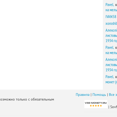
PaveL
к
на мел
IVAN58
xoroshil
Алексе
листов
1934 г
PaveL
к
на мел
Алексе
листов
1934 г
PaveL
к
монет (
Правила
|
Помощь
|
Все 
возможно только с обязательным
| Sov