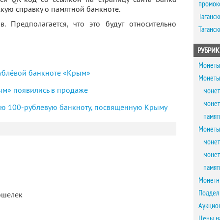
промок
скую справку о памятной банкноте.
Таганск
 Предполагается, что это будут относительно
Таганск
РУБРИК
Монеты
рублёвой банкноте «Крым»
Монеты
ым» появились в продаже
монет
монет
ую 100-рублевую банкноту, посвященную Крыму
памят
Монеты
монет
монет
памят
Монетн
Поддел
кошелек
Аукцио
Цены н