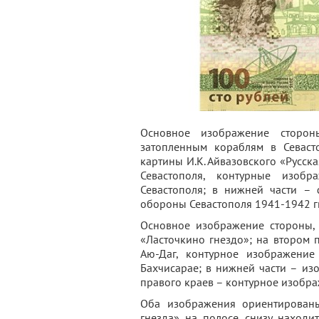
Основное изображение сторон
затопленным кораблям в Севаст
картины И.К. Айвазовского «Русск
Севастополя, контурные изобра
Севастополя; в нижней части –
обороны Севастополя 1941-1942 гг
Основное изображение стороны,
«Ласточкино гнездо»; на втором 
Аю-Даг, контурное изображени
Бахчисарае; в нижней части – из
правого краев – контурное изобр
Оба изображения ориентированы
гнезда» на полосе снизу находи