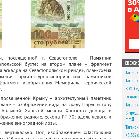
ы, посвященной г. Севастополю – Памятник
СВЕЖИЕ
опольской бухте; на втором плане – фрагмент
ая эскадра на Севастопольском рейде», план-схема
Таганск
жения архитектурно-исторических памятников
Таганск
 фрагмент изображения Мемориала героической
В.Ю. Си
.
Гознак 
 посвященной Крыму – архитектурный памятник
плане – изображение вида на скалу Парус и гору
Таганск
е Большой Ханской мечети Ханского дворца в
В прода
ображение радиотелескопа РТ-70; вдоль левого и
ММД
ажение виноградной лозы.
Таганск
 вертикально. Под изображением «Ласточкина
+5,5% к
тся QR-код со ссылкой на страницу сайта Банка