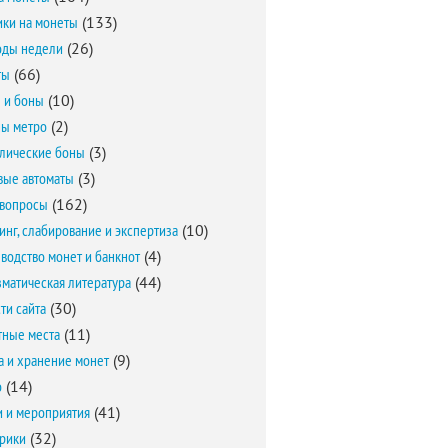
ки на монеты
(133)
оды недели
(26)
ты
(66)
 и боны
(10)
ы метро
(2)
лические боны
(3)
вые автоматы
(3)
вопросы
(162)
инг, слабирование и экспертиза
(10)
водство монет и банкнот
(4)
матическая литература
(44)
ти сайта
(30)
ные места
(11)
а и хранение монет
(9)
о
(14)
и и мероприятия
(41)
брики
(32)