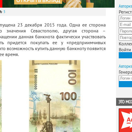
Автори
Регис
5
пущена 23 декабря 2015 года. Одна ее сторона
го значения Севастополю, другая сторона –
ращении данная банкнота фактически участвовать
ь придется покупать ее у «предприимчивых
Колле
 что возможность купить данную банкноту появится
Войти
ее время.
Зарег
Автори
Генер
Получ
ЭТО МО