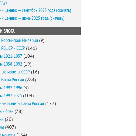
оду)
ий ценник — сентябрь 2025 года (скачать)
ий ценник — июнь 2025 года (скачать)
И БЛОГА
 Российской Империи
(9)
 РСФСР и СССР
(141)
ы 1921-1957
(104)
ы 1958-1992
(19)
ные монеты СССР
(16)
 Банка России
(284)
ы 1992-1996
(3)
ы 1997-2025
(104)
ные монеты Банка России
(177)
ый брак
(78)
ки
(20)
ны
(407)
а монеты
(164)