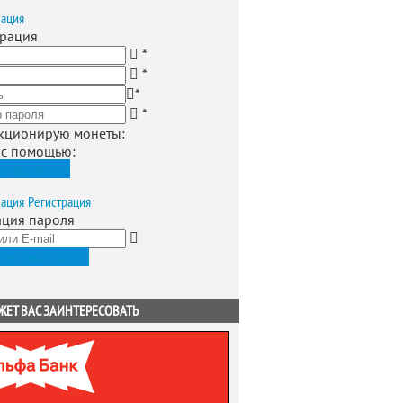
зация
трация
*
*
*
*
кционирую монеты
:
 с помощью:
истрироваться
зация
Регистрация
ация пароля
ить новый пароль
ЖЕТ ВАС ЗАИНТЕРЕСОВАТЬ