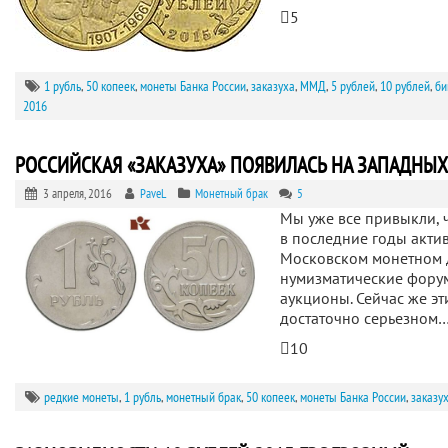
5
1 рубль
,
50 копеек
,
монеты Банка России
,
заказуха
,
ММД
,
5 рублей
,
10 рублей
,
би
2016
РОССИЙСКАЯ «ЗАКАЗУХА» ПОЯВИЛАСЬ НА ЗАПАДНЫ
3 апреля, 2016
PaveL
Монетный брак
5
Мы уже все привыкли, ч
в последние годы акти
Московском монетном 
нумизматические фору
аукционы. Сейчас же э
достаточно серьезном
10
редкие монеты
,
1 рубль
,
монетный брак
,
50 копеек
,
монеты Банка России
,
заказу