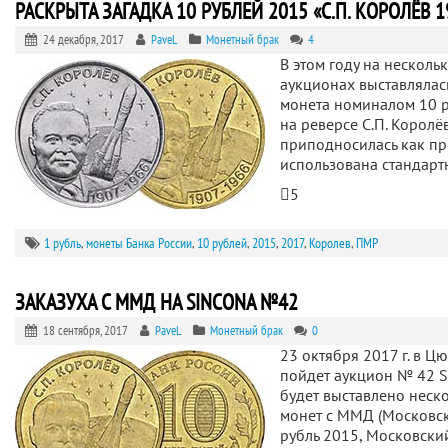
РАСКРЫТА ЗАГАДКА 10 РУБЛЕЙ 2015 «С.П. КОРОЛЁВ 1
24 декабря, 2017
PaveL
Монетный брак
4
В этом году на несколь
аукционах выставлялас
монета номиналом 10 
на реверсе С.П. Королё
приподносилась как пр
использована стандарт
5
1 рубль
,
монеты Банка России
,
10 рублей
,
2015
,
2017
,
Королев
,
ПМР
ЗАКАЗУХА С ММД НА SINCONA №42
18 сентября, 2017
PaveL
Монетный брак
0
23 октября 2017 г. в Ц
пойдет аукцион № 42 
будет выставлено неск
монет с ММД (Московск
рубль 2015, Московск