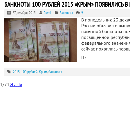
БАНКНОТЫ 100 РУБЛЕЙ 2015 «КРЫМ» ПОЯВИЛИСЬ В
27 декабря, 2015
PaveL
Банкноты
9
В понедельник 23 дека
России объявил о выпу
памятной банкноты но
посвященной республи
федерального значения
сейчас появились пер
5
2015
,
100 рублей
,
Крым
,
банкноты
1/7
1
>
Last»