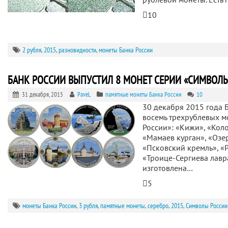
10
2 рубля
,
2015
,
разновидности
,
монеты Банка России
БАНК РОССИИ ВЫПУСТИЛ 8 МОНЕТ СЕРИИ «СИМВОЛ
31 декабря, 2015
PaveL
памятные монеты Банка России
10
30 декабря 2015 года 
восемь трехрублевых м
России»: «Кижи», «Кол
«Мамаев курган», «Озе
«Псковский кремль», «
«Троице-Сергиева лавр
изготовлена…
5
монеты Банка России
,
3 рубля
,
памятные монеты
,
серебро
,
2015
,
Символы России