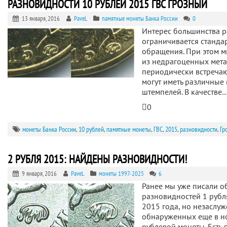
РАЗНОВИДНОСТИ 10 РУБЛЕЙ 2015 ГВС ГРОЗНЫЙ
13 января, 2016
PaveL
памятные монеты Банка России
0
Интерес большинства 
ограничивается станда
обращения. При этом 
из недрагоценных мета
периодически встречаю
могут иметь различные
штемпелей. В качестве
0
монеты Банка России
,
10 рублей
,
памятные монеты
,
ГВС
,
2015
,
разновидности
,
Гр
2 РУБЛЯ 2015: НАЙДЕНЫ РАЗНОВИДНОСТИ!
9 января, 2016
PaveL
монеты 1997-2025
6
Ранее мы уже писали 
разновидностей 1 рубл
2015 года, но незаслу
обнаруженных еще в н
рублевой монеты. Есть