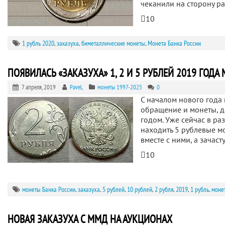
чеканили на сторону р
10
1 рубль 2020
,
заказуха
,
биметаллические монеты
,
Монета Банка России
ПОЯВИЛАСЬ «ЗАКАЗУХА» 1, 2 И 5 РУБЛЕЙ 2019 ГОДА
7 апреля, 2019
PaveL
монеты 1997-2025
0
C началом нового года
обращение и монеты, 
годом. Уже сейчас в ра
находить 5 рублевые м
вместе с ними, а зачас
10
монеты Банка России
,
заказуха
,
5 рублей
,
10 рублей
,
2 рубля
,
2019
,
1 рубль
,
моне
НОВАЯ ЗАКАЗУХА С ММД НА АУКЦИОНАХ