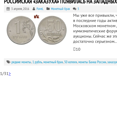
РОССИЙСКАЯ «ЗАКАЗУХА» ПОЯВИЛАСЬ НА ЗАПАДНЫ
3 апреля, 2016
PaveL
Монетный брак
5
Мы уже все привыкли, ч
в последние годы акти
Московском монетном 
нумизматические фору
аукционы. Сейчас же э
достаточно серьезном
10
редкие монеты
,
1 рубль
,
монетный брак
,
50 копеек
,
монеты Банка России
,
заказу
1/3
1
>