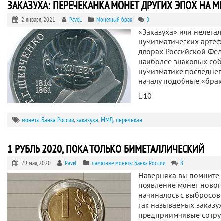
ЗАКАЗУХА: ПЕРЕЧЕКАНКА МОНЕТ ДРУГИХ ЭПОХ НА 
2 января, 2021
PaveL
Монетный брак
0
«Заказуха» или нелега
нумизматических артеф
дворах Российской Фед
наиболее знаковых соб
нумизматике последнег
началу подобные «бра
10
монеты Банка России
,
заказуха
,
ММД
,
перечекан
1 РУБЛЬ 2020, ПОКА ТОЛЬКО БИМЕТАЛЛИЧЕСКИЙ
29 мая, 2020
PaveL
памятные монеты Банка России
8
Наверняка вы помните 
появление монет новог
начиналось с выбросов
так называемых заказух
предприимчивые сотру