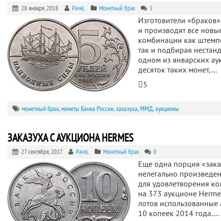
28 января, 2018
PaveL
Монетный брак
3
Изготовители «браков»
и производят все новые
комбинации как штемпе
так и подбирая нестанд
одном из январских ау
десяток таких монет,…
5
монетный брак
,
монеты Банка России
,
заказуха
,
ММД
,
аукционы
ЗАКАЗУХА С АУКЦИОНА HERMES
27 сентября, 2017
PaveL
Монетный брак
0
Еще одна порция «зака
нелегально произведе
для удовлетворения ко
на 373 аукционе Herme
лотов использованные а
10 копеек 2014 года….