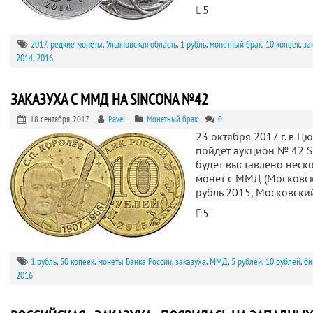
5
2017
,
редкие монеты
,
Ульяновская область
,
1 рубль
,
монетный брак
,
10 копеек
,
за
2014
,
2016
ЗАКАЗУХА С ММД НА SINCONA №42
18 сентября, 2017
PaveL
Монетный брак
0
23 октября 2017 г. в Ц
пойдет аукцион № 42 
будет выставлено неск
монет с ММД (Московск
рубль 2015, Московск
5
1 рубль
,
50 копеек
,
монеты Банка России
,
заказуха
,
ММД
,
5 рублей
,
10 рублей
,
би
2016